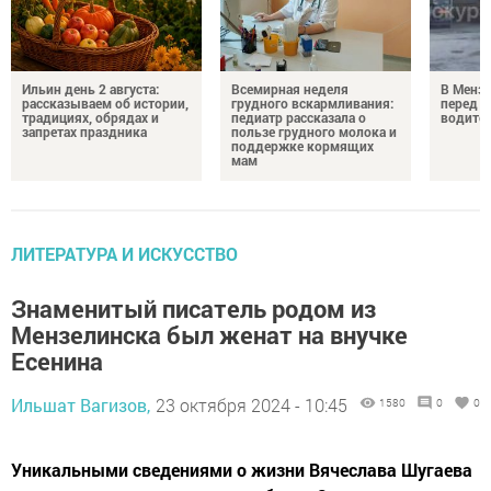
Ильин день 2 августа:
Всемирная неделя
В Менз
рассказываем об истории,
грудного вскармливания:
перед с
традициях, обрядах и
педиатр рассказала о
водител
запретах праздника
пользе грудного молока и
поддержке кормящих
мам
ЛИТЕРАТУРА И ИСКУССТВО
Знаменитый писатель родом из
Мензелинска был женат на внучке
Есенина
Ильшат Вагизов,
23 октября 2024 - 10:45
1580
0
0
Уникальными сведениями о жизни Вячеслава Шугаева