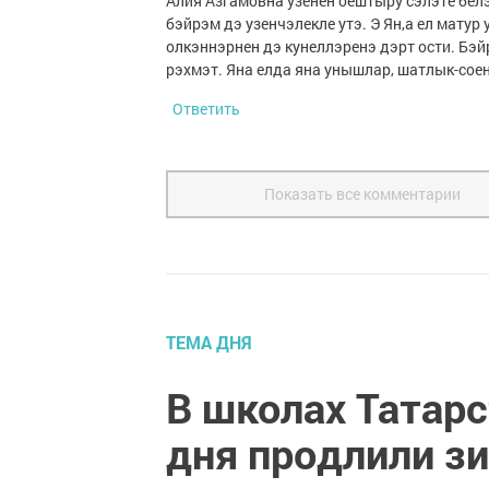
Алия Азгамовна узенен оештыру сэлэте бел
бэйрэм дэ узенчэлекле утэ. Э Ян,а ел мату
олкэннэрнен дэ кунеллэренэ дэрт ости. Бэй
рэхмэт. Яна елда яна унышлар, шатлык-сое
Ответить
Показать все комментарии
ТЕМА ДНЯ
В школах Татарс
дня продлили з