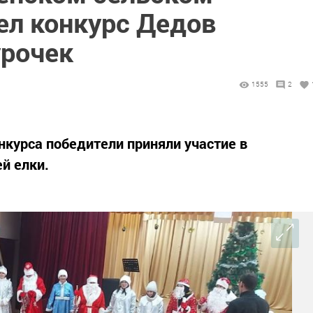
ел конкурс Дедов
урочек
1555
2
нкурса победители приняли участие в
й елки.