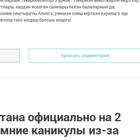
эн барлык Тэкермэнлелэргэ урнэк . Тэкермэн авыл жирлегендэ хэр
р утлары, кардан ясалган сыннары белэн балаларнын да,
рэмне оештыручы Алиягэ, узеннэн олеш керткэн хэркемгэ зур
нечлэр генэ юлдаш булсын аларга!
Написать комментарий
тана официально на 2
имние каникулы из-за