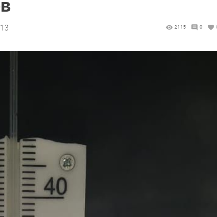
ов
:13
2115
0