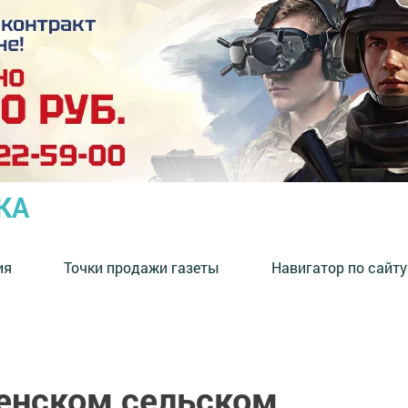
КА
ия
Точки продажи газеты
Навигатор по сайту
енском сельском