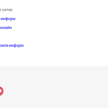
 сетях:
я-информ
онлайн
нзеля-информ