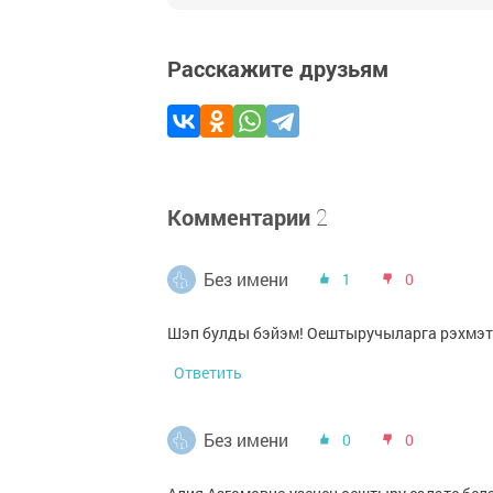
Расскажите друзьям
Комментарии
2
Без имени
1
0
Шэп булды бэйэм! Оештыручыларга рэхмэт
Ответить
Без имени
0
0