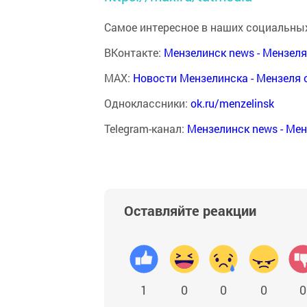
Самое интересное в наших социальных
ВКонтакте:
Мензелинск news - Мензел
MAX:
Новости Мензелинска - Мензеля 
Одноклассники:
ok.ru/menzelinsk
Telegram-канал:
Мензелинск news - Ме
Оставляйте реакции
1
0
0
0
0