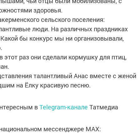
лышами, чьи отцы были мобилизованы, с
ожностями здоровья.
акерменского сельского поселения:
лантливые люди. На различных праздниках
 Какой бы конкурс мы ни организовывали,
.
в этот раз они сделали кормушку для птиц,
ан.
дставления талантливый Анас вместе с женой
дшим на Ёлку красивую песню.
интересным в
Telegram-канале
Татмедиа
в национальном мессенджере MАХ: