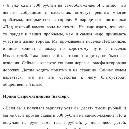
- Я уже сдала 500 рублей на самообложение. Я считаю, что
деньги, собранные с населения, помогут решить многие
проблемы, которые есть в городе. В народе есть поговорка:
«Под лежачий камень вода не течет». Не надо ждать, что кто-
то придет и решит проблемы, нам и самим надо принимать
участие в жизни города. Мы проживаем в поселке Нефтя­ников,
и дети ходили в школу по короткому пути в поселок
Изыскателей. Там раньше был страшно ходить, не было ос­
вещения. Сейчас - красота: спилили деревья, заасфальтиро­вали
дорожку. Детям ходить приятно и не страшно. Сейчас будем
надеяться, что на эти средства к лету благоустроят
общественный пляж.
Ирина Сыромятникова (вахтер):
- Если бы я получала зарплату хотя бы десять тысяч ру­блей, я
бы не была против сдавать 500 рублей на самообло­жение. Но я
получаю на руки семь тысяч рублей, у меня двое детей,