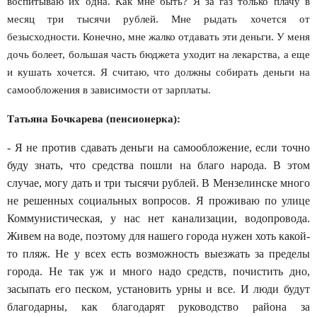
воспитываю их одна. Как мне быть? Я за газ только плачу в
месяц три тысячи рублей. Мне рыдать хочется от
безысходности. Конечно, мне жалко отдавать эти деньги. У меня
дочь болеет, большая часть бюджета уходит на лекар­ства, а еще
и кушать хочется. Я считаю, что должны соби­рать деньги на
самообложения в зависимости от зарплаты.
Татьяна Бочкарева (пенсионерка):
- Я не против сдавать деньги на самообложение, если точно
буду знать, что средства пошли на благо народа. В этом
случае, могу дать и три тысячи рублей. В Мензелин­ске много
не решенных социальных вопросов. Я проживаю по улице
Коммунистическая, у нас нет канализации, водо­провода.
Живем на воде, поэтому для нашего города нужен хоть какой-
то пляж. Не у всех есть возможность выезжать за пределы
города. Не так уж и много надо средств, почистить дно,
засыпать его песком, установить урны и все. И люди будут
благодарны, как благодарят руководство района за