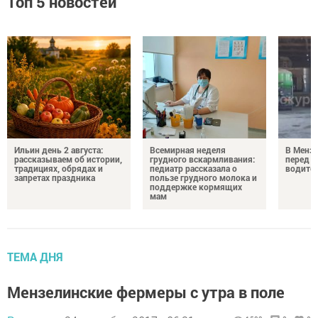
Топ 5 новостей
Ильин день 2 августа:
Всемирная неделя
В Менз
рассказываем об истории,
грудного вскармливания:
перед с
традициях, обрядах и
педиатр рассказала о
водител
запретах праздника
пользе грудного молока и
поддержке кормящих
мам
ТЕМА ДНЯ
Мензелинские фермеры с утра в поле