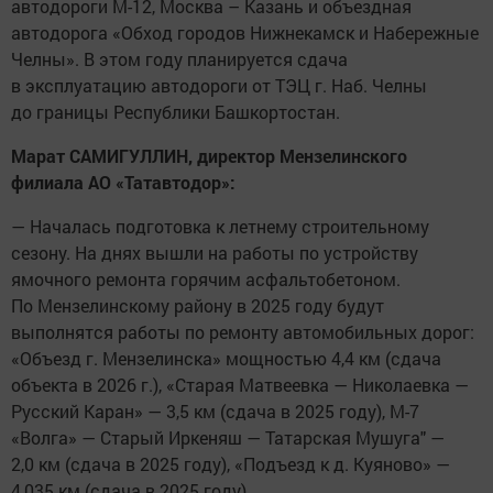
автодороги М-12, Москва – Казань и объездная
автодорога «Обход городов Нижнекамск и Набережные
Челны». В этом году планируется сдача
в эксплуатацию автодороги от ТЭЦ г. Наб. Челны
до границы Республики Башкортостан.
Марат САМИГУЛЛИН, директор Мензелинского
филиала АО «Татавтодор»:
— Началась подготовка к летнему строительному
сезону. На днях вышли на работы по устройству
ямочного ремонта горячим асфальтобетоном.
По Мензелинскому району в 2025 году будут
выполнятся работы по ремонту автомобильных дорог:
«Объезд г. Мензелинска» мощностью 4,4 км (сдача
объекта в 2026 г.), «Старая Матвеевка — Николаевка —
Русский Каран» — 3,5 км (сдача в 2025 году), М-7
«Волга» — Старый Иркеняш — Татарская Мушуга" —
2,0 км (сдача в 2025 году), «Подъезд к д. Куяново» —
4,035 км (сдача в 2025 году).