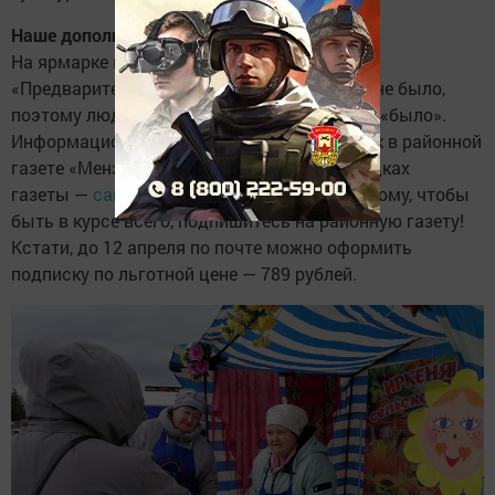
Наше дополнение
На ярмарке можно было услышать слова:
«Предварительного объявления о ярмарке не было,
поэтому людей мало». Ответ от нас один — «было».
Информационные материалы выходили как в районной
газете «Мензеля», так и на интернет-площадках
газеты —
сайте
и в
социальных сетях.
Поэтому, чтобы
быть в курсе всего, подпишитесь на районную газету!
Кстати, до 12 апреля по почте можно оформить
подписку по льготной цене — 789 рублей.