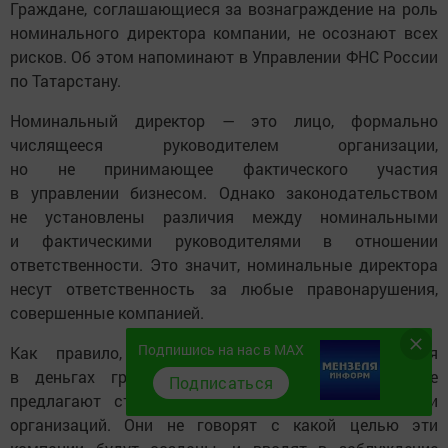
Граждане, соглашающиеся за вознаграждение на роль
номинального директора компании, не осознают всех
рисков. Об этом напоминают в Управлении ФНС России
по Татарстану.
Номинальный директор — это лицо, формально
числящееся руководителем организации,
но не принимающее фактического участия
в управлении бизнесом. Однако законодательством
не установлены различия между номинальными
и фактическими руководителями в отношении
ответственности. Это значит, номинальные директора
несут ответственность за любые правонарушения,
совершенные компанией.
Подпишись на нас в MAX
Как правило, мошенники находят нуждающихся
в деньгах граждан, которым за вознаграждение
Подписаться
предлагают стать учредителями и руководителями
организаций. Они не говорят с какой целью эти