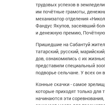
трудовых успехов в земледелии
им почётные грамоты, денежны
механизатор отде­ления «Нико
Фандус Якупов, засеявший бо­л
и денежную премию, Почётную 
Пришедшие на Сабантуй жите­ли
татарский, русский, марийский
дов, ознакомились с их жизнью
представили специ­альный зооп
подворье сельчане. У всех он 
Конные скачки - самое зре­ли
которые приходят только для т
начинаются эти соревно­вания,