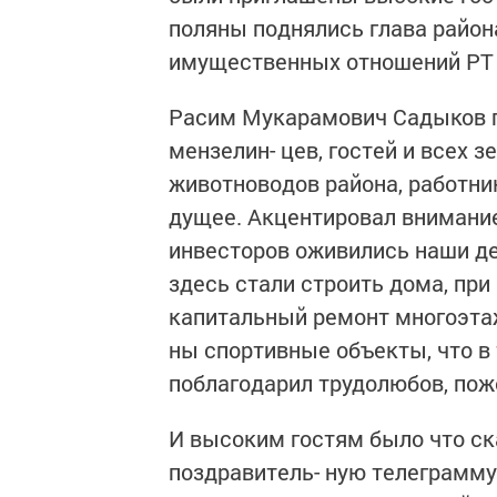
поляны подня­лись глава райо
имущественных отношений РТ 
Расим Мукарамович Садыков го
мензелин- цев, гостей и всех 
животноводов района, работнико
дущее. Акцентировал внима­ни
инвесторов оживи­лись наши де
здесь стали строить дома, при
капитальный ремонт многоэтаж
ны спортивные объекты, что в
поблагодарил трудолюбов, пож
И высоким гостям было что ск
поздравитель- ную телеграмму 