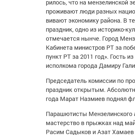
рилось, что на мензелинской з
проживают люди разных нацио
вивают экономику района. В те
праздник, одно из историко-ку
отмечается нынче. Город Менз
Кабинета ми­нистров РТ за поб
пункт РТ за 2011 год». Гость 
исполко­ма города Дамиру Гали
Председатель комиссии по про
празд­ник открытым. Абсолютн
года Марат Назмиев поднял фл
Парашютисты Мензелинского а
мастерство в прыжках над май
Ра­сим Садыков и Азат Хамаев