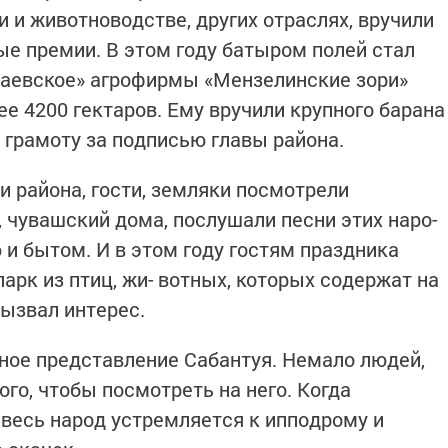
 и животноводстве, других отраслях, вручили
е премии. В этом году батыром полей стал
лаевское» агро­фирмы «Мензелинские зори»
ее 4200 гектаров. Ему вручи­ли крупного барана
грамоту за подписью главы района.
 района, гости, земляки по­смотрели
, чувашский дома, послушали песни этих наро­
 и бытом. И в этом году гостям праздника
арк из птиц, жи- вотных, которых содержат на
вызвал интерес.
щное представление Сабантуя. Немало людей,
ого, чтобы посмотреть на него. Когда
 весь народ устремляет­ся к ипподрому и