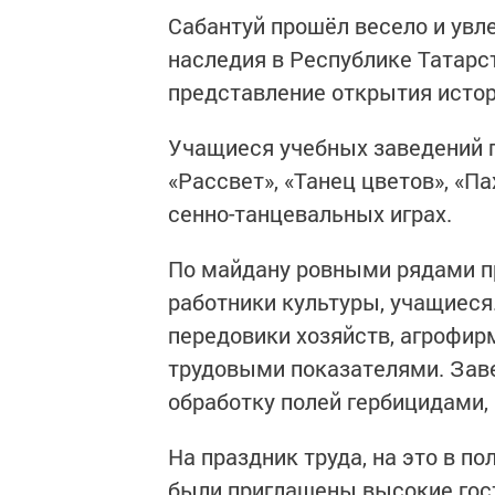
Сабантуй прошёл весело и увлек
наследия в Республике Татарст
представление от­крытия исто
Учащиеся учебных заведений 
«Рассвет», «Та­нец цветов», «П
сенно-танцевальных играх.
По майдану ровными ряда­ми п
работники культуры, учащиеся
передовики хозяйств, агро­фир
трудовыми показателями. Заве
обработку полей гербици­дами,
На праздник труда, на это в п
были приглашены высокие гости