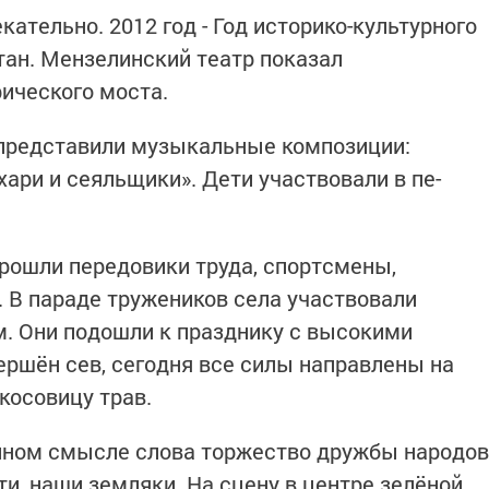
ательно. 2012 год - Год историко-культур­ного
ан. Мензелинский те­атр показал
рического моста.
представили музыкальные композиции:
ахари и сеяль­щики». Дети участвовали в пе­
рошли передовики тру­да, спортсмены,
. В параде тружеников села участвовали
м. Они подошли к празд­нику с высокими
ршён сев, сегодня все силы направлены на
 косовицу трав.
олном смысле слова торже­ство дружбы народов
, наши земляки. На сцену в цен­тре зелёной