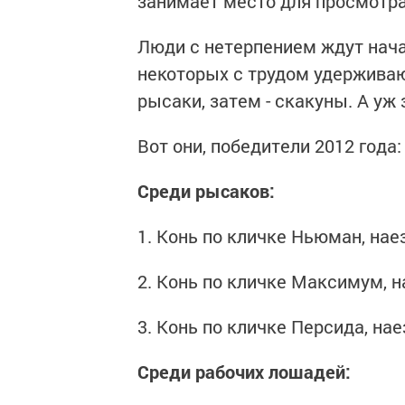
занимает ме­сто для просмотра
Люди с нетерпением ждут на­ча
некоторых с тру­дом удерживаю
рысаки, затем - скакуны. А уж
Вот они, победители 2012 года:
Среди рысаков:
1. Конь по кличке Ньюман, на­
2. Конь по кличке Максимум, н
3. Конь по кличке Персида, на
Среди рабочих лошадей: