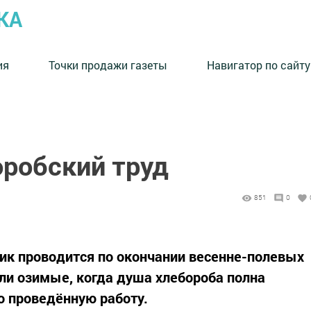
КА
ия
Точки продажи газеты
Навигатор по сайту
оробский труд
851
0
к проводится по окончании весенне-полевых
ели озимые, когда душа хлебороба полна
о проведённую работу.