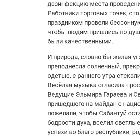
дезинфекцию места проведения 
Работники торговых точек, сто
праздником провели бессонную 
чтобы людям пришлись по душ
были ка­чественными.
И природа, словно бы желая уг
препод­несла солнечный, прек
одетые, с раннего утра стекали
Весёлая музыка огласила прос
Ведущие Эльмира Гараева и Св
пришедшего на майдан с нацио
пожелали, чтобы Сабантуй ост
бодрости духа, вселил светлые
успехи во благо республики, ро