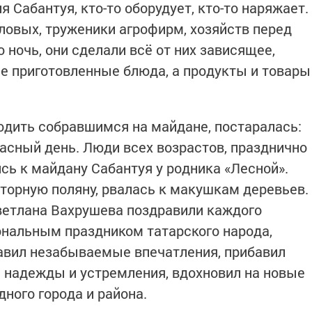
Сабантуя, кто-то оборудует, кто-то наряжает.
­ловых, труженики агрофирм, хозяйств перед
ночь, они сделали всё от них зависящее,
е приготовленные блюда, а продукты и товары
одить собравшимся на май­дане, постаралась:
расный день. Люди всех возрастов, празднично
сь к майдану Са­бантуя у родника «Лесной».
торную поляну, рвалась к макушкам деревьев.
етлана Вахрушева поздравили каж­дого
нальным праздником татарского народа,
авил неза­бываемые впечатления, при­бавил
 надежды и устрем­ления, вдохновил на новые
дного города и района.