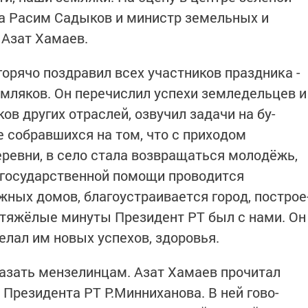
на Расим Са­дыков и министр земельных и
Азат Хамаев.
рячо поздравил всех участ­ников праздника -
земляков. Он перечислил успехи зем­ледельцев и
в других от­раслей, озвучил задачи на бу­
е собравшихся на том, что с приходом
ревни, в село ста­ла возвращаться молодёжь,
 государственной помощи про­водится
ных домов, благо­устраивается город, построе
 тяжёлые минуты Президент РТ был с нами. Он
елал им новых успехов, здоровья.
азать мензелинцам. Азат Ха­маев прочитал
Президента РТ Р.Минниханова. В ней гово­