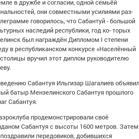
емле в дружбе и согласии, одной семьёй
нальностей, они совместными усилиями раз­
леграмме говорилось, что Сабантуй - большой
льтурных наследий республики, год ко- торых
елинск был награждён Ди­пломом I степени
еду в респу­бликанском конкурсе «Насе­лённый
из столицы вручил этот диплом руководителю
еву.
ведению Сабантуя Ильги­зар Шагалиев объяви
ый ба­тыр Мензелинского Сабантуя прошлого
аг Сабантуя.
эроклуба продемонстрирова­ли своё
даном Сабантуя с вы­соты 1600 метров. Затем
 поздравили передовиков, до­бившихся