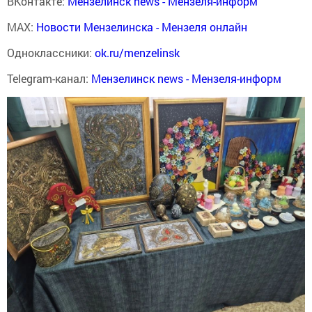
ВКонтакте:
Мензелинск news - Мензеля-информ
MAX:
Новости Мензелинска - Мензеля онлайн
Одноклассники:
ok.ru/menzelinsk
Telegram-канал:
Мензелинск news - Мензеля-информ