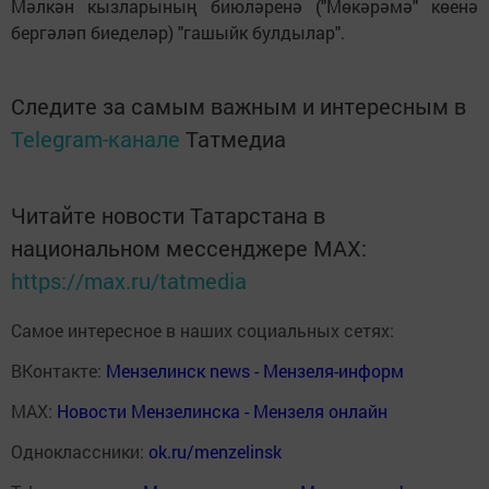
Мәлкән кызларының биюләренә ("Мөкәрәмә" көенә
бергәләп биеделәр) "гашыйк булдылар".
Следите за самым важным и интересным в
Telegram-канале
Татмедиа
Читайте новости Татарстана в
национальном мессенджере MАХ:
https://max.ru/tatmedia
Самое интересное в наших социальных сетях:
ВКонтакте:
Мензелинск news - Мензеля-информ
MAX:
Новости Мензелинска - Мензеля онлайн
Одноклассники:
ok.ru/menzelinsk