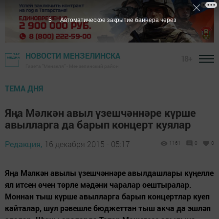
4
Автоматическое закрытие баннера через
НОВОСТИ МЕНЗЕЛИНСКА
18+
Газета "Мензеля" - Мензелинский район
ТЕМА ДНЯ
Яңа Мәлкән авыл үзешчәннәре күрше
авылларга да барып концерт куялар
Редакция,
16 декабря 2015 - 05:17
1161
0
0
Яңа Мәлкән авылы үзешчәннәре авылдашлары күңелле
ял итсен өчен төрле мәдәни чаралар оештыралар.
Моннан тыш күрше авылларга барып концертлар куеп
кайталар, шул рәвешле бюджеттан тыш акча да эшләп