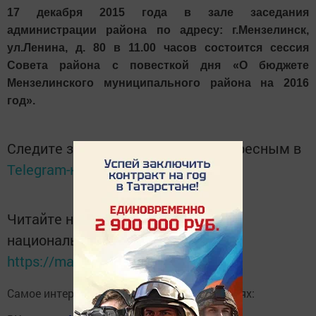
17 декабря 2015 года в зале заседания
администрации района по адресу: г.Мензелинск,
ул.Ленина, д. 80 в 11.00 часов состоится сессия
Совета района с повесткой дня «О бюджете
Мензелинского муниципального района на 2016
год».
Следите за самым важным и интересным в
Telegram-канале
Татмедиа
Читайте новости Татарстана в
национальном мессенджере MАХ:
https://max.ru/tatmedia
Самое интересное в наших социальных сетях: