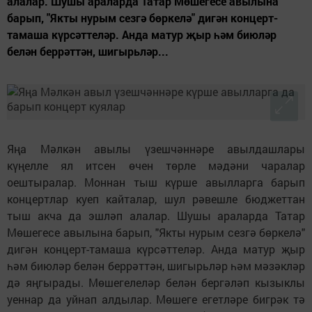
алалар. Шушы араларда Татар Мөшегесе авылына
барып, "Якты нурым сезгә бөркелә" дигән концерт-
тамаша күрсәттеләр. Анда матур җыр һәм биюләр
белән беррәттән, шигырьләр...
Яңа Мәлкән авылы үзешчәннәре авылдашлары
күңелле ял итсен өчен төрле мәдәни чаралар
оештыралар. Моннан тыш күрше авылларга барып
концертлар куеп кайталар, шул рәвешле бюджеттан
тыш акча да эшләп алалар. Шушы араларда Татар
Мөшегесе авылына барып, "Якты нурым сезгә бөркелә"
дигән концерт-тамаша күрсәттеләр. Анда матур җыр
һәм биюләр белән беррәттән, шигырьләр һәм мәзәкләр
дә яңгырады. Мөшегелеләр белән бергәләп кызыклы
уеннар да уйнап алдылар. Мөшеге егетләре бигрәк тә