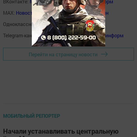
ВКонтакте:
Мензелинск news - Мензеля-информ
MAX:
Новости Мензелинска - Мензеля онлайн
Одноклассники:
ok.ru/menzelinsk
Telegram-канал:
Мензелинск news - Мензеля-информ
Перейти на страницу новости
МОБИЛЬНЫЙ РЕПОРТЕР
Начали устанавливать центральную