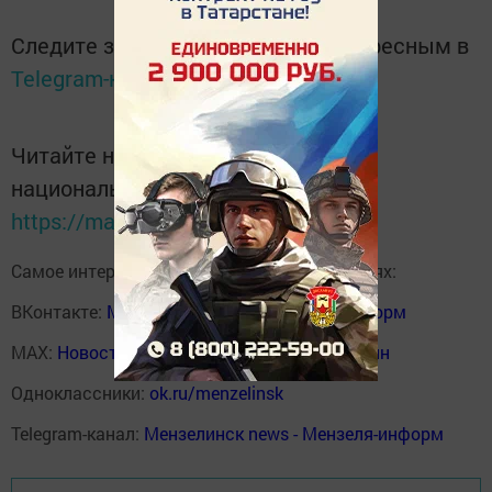
Следите за самым важным и интересным в
Telegram-канале
Татмедиа
Читайте новости Татарстана в
национальном мессенджере MАХ:
https://max.ru/tatmedia
Самое интересное в наших социальных сетях:
ВКонтакте:
Мензелинск news - Мензеля-информ
MAX:
Новости Мензелинска - Мензеля онлайн
Одноклассники:
ok.ru/menzelinsk
Telegram-канал:
Мензелинск news - Мензеля-информ