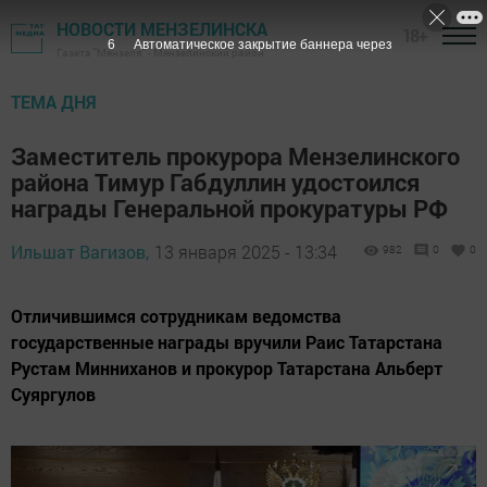
НОВОСТИ МЕНЗЕЛИНСКА
18+
4
Автоматическое закрытие баннера через
Газета "Мензеля" - Мензелинский район
ТЕМА ДНЯ
Заместитель прокурора Мензелинского
района Тимур Габдуллин удостоился
награды Генеральной прокуратуры РФ
Ильшат Вагизов,
13 января 2025 - 13:34
982
0
0
Отличившимся сотрудникам ведомства
государственные награды вручили Раис Татарстана
Рустам Минниханов и прокурор Татарстана Альберт
Суяргулов