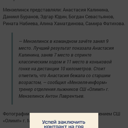
Мензелинск представляли: Анастасия Калинина,
Даниил Буранов, Эдгар Юдин, Богдан Севастьянов,
Рината Набиева, Алина Хаматдинова, Самира Фатихова.
— Мензелинск в командном зачёте занял 9
место. Лучший результат показала Анастасия
Калинина, заняв 7 место в спринте
классическим ходом и 11 место в коньковой
гонке на дистанции 10 километров. Стоит
отметить, что Анастасия бежала со старшим
возрастом, — сообщил «Мензеля-информ»
тренер отделения лыжников СШ «Олимп» г.
Мензелинск Антон Лаврентьев.
Фотографии предоставлены лыжным отделением СШ
«Олимп» г. Мензелинск.