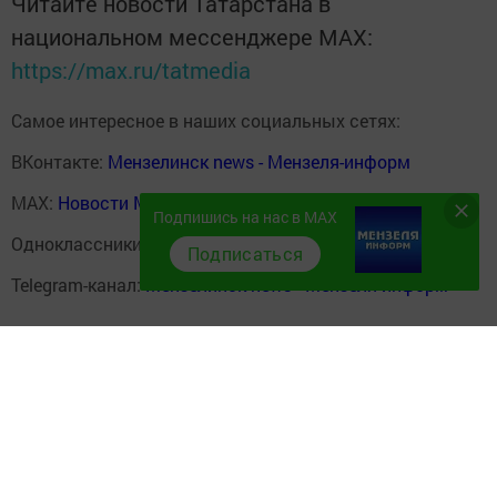
Читайте новости Татарстана в
национальном мессенджере MАХ:
https://max.ru/tatmedia
Самое интересное в наших социальных сетях:
ВКонтакте:
Мензелинск news - Мензеля-информ
MAX:
Новости Мензелинска - Мензеля онлайн
Подпишись на нас в MAX
Одноклассники:
ok.ru/menzelinsk
Подписаться
Telegram-канал:
Мензелинск news - Мензеля-информ
Перейти на страницу новости