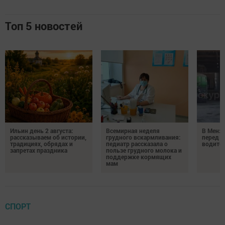
Топ 5 новостей
Ильин день 2 августа:
Всемирная неделя
В Менз
рассказываем об истории,
грудного вскармливания:
перед с
традициях, обрядах и
педиатр рассказала о
водител
запретах праздника
пользе грудного молока и
поддержке кормящих
мам
СПОРТ