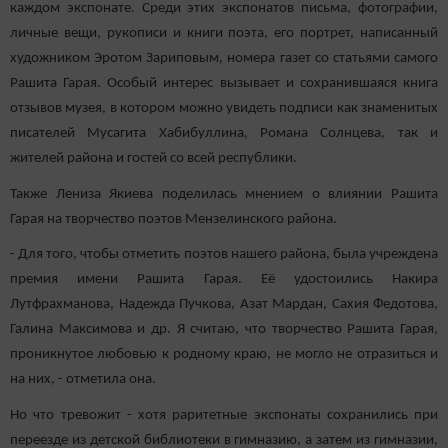
каждом экспонате. Среди этих экспонатов письма, фотографии,
личные вещи, рукописи и книги поэта, его портрет, написанный
художником Эротом Зариповым, номера газет со статьями самого
Рашита Гарая. Особый интерес вызывает и сохранившаяся книга
отзывов музея, в котором можно увидеть подписи как знаменитых
писателей Мусагита Хабибуллина, Романа Солнцева, так и
жителей района и гостей со всей республики.
Также Лениза Якиева поделилась мнением о влиянии Рашита
Гарая на творчество поэтов Мензелинского района.
- Для того, чтобы отметить поэтов нашего района, была учреждена
премия имени Рашита Гарая. Её удостоились Накира
Лутфрахманова, Надежда Пучкова, Азат Мардан, Сахия Федотова,
Галина Максимова и др. Я считаю, что творчество Рашита Гарая,
проникнутое любовью к родному краю, не могло не отразиться и
на них, - отметила она.
Но что тревожит - хотя раритетные экспонаты сохранились при
переезде из детской библиотеки в гимназию, а затем из гимназии,