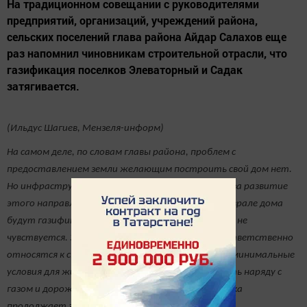
На традиционном совещании с руководителями
предприятий, организаций, учреждений района,
сельских поселений глава района Айдар Салахов еще
раз напомнил чиновникам строительной отрасли, что
газификация поселков Элеваторный и Садак
затягивается.
(Ильдус Шагиев, Мензеля-информ)
На самом деле, по словам главы района, проблем с
предоставлением земли желающим построить свой дом нет.
Но инфраструктура отстает. Ответственные за развитие
этого направления чиновники обещали, что в феврале дома
будут газифицированы. Прошел март. Запах газа не
чувствуется. Энергетики, Коммунальные сети ответственно
относятся к своей работе, в этих поселках есть минимальные
условия для жизни. Как-то и не хочется поднимать наряду с
газом и дорожную проблему. Грязь из этого поселка
продолжает загрязнять улицы города.