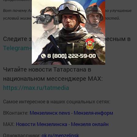
Вот почему Айдар Салахов еще раз подчеркнул, что улучшение
условий жизни людей - это повседневная задача властей.
Следите за самым важным и интересным в
Telegram-канале
Татмедиа
Читайте новости Татарстана в
национальном мессенджере MАХ:
https://max.ru/tatmedia
Самое интересное в наших социальных сетях:
ВКонтакте:
Мензелинск news - Мензеля-информ
MAX:
Новости Мензелинска - Мензеля онлайн
Одноклассники:
ok.ru/menzelinsk