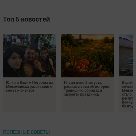
Топ 5 новостей
Юлия и Вадим Петровы из
Ильин день 2 августа:
Верхне
Мензелинска рассказали о
рассказываем об истории,
сельско
семье и бизнесе
традициях, обрядах и
Мензели
запретах праздника
стало п
республ
конкурс
благоус
ПОЛЕЗНЫЕ СОВЕТЫ