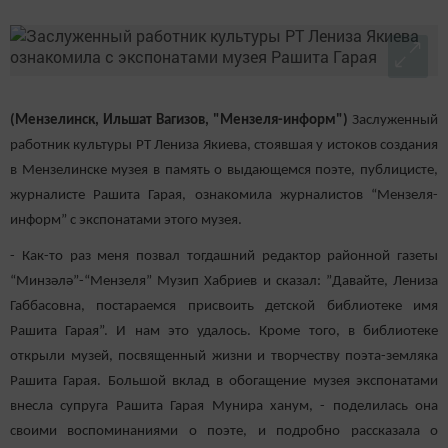
(Мензелинск, Ильшат Вагизов, "Мензеля-информ")
Заслуженный
работник культуры РТ Лениза Якиева, стоявшая у истоков создания
в Мензелинске музея в память о выдающемся поэте, публицисте,
журналисте Рашита Гарая, ознакомила журналистов “Мензеля-
информ” с экспонатами этого музея.
- Как-то раз меня позвал тогдашний редактор районной газеты
“Минзәлә”-“Мензеля” Музип Хабриев и сказал: ”Давайте, Лениза
Габбасовна, постараемся присвоить детской библиотеке имя
Рашита Гарая”. И нам это удалось. Кроме того, в библиотеке
открыли музей, посвященный жизни и творчеству поэта-земляка
Рашита Гарая. Большой вклад в обогащение музея экспонатами
внесла супруга Рашита Гарая Мунира ханум, - поделилась она
своими воспоминаниями о поэте, и подробно рассказала о