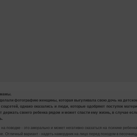
 мамы.
 сделали фотографию женщины, которая выгуливала свою дочь на детско
соцсетей, однако оказались и люди, которые одобряют поступок матери
ет держать своего ребенка рядом и может спасти ему жизнь, в случае есл
ь.
на поводке - это аморально и может негативно сказаться на психике ребенка
дке. Отличный вариант - надеть намордник на лицо перед походом в песочницу