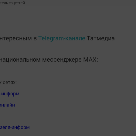
атель соцсетей.
интересным в
Telegram-канале
Татмедиа
в национальном мессенджере MАХ:
 сетях:
я-информ
онлайн
нзеля-информ