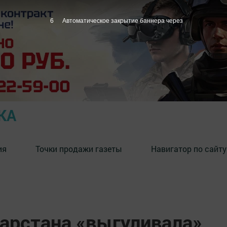
5
Автоматическое закрытие баннера через
КА
ия
Точки продажи газеты
Навигатор по сайту
арстана «выгуливала»