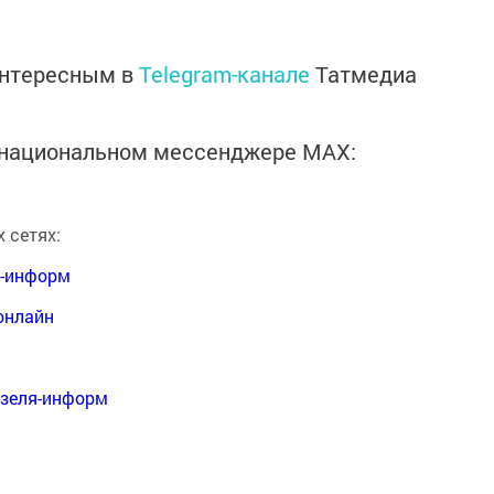
интересным в
Telegram-канале
Татмедиа
в национальном мессенджере MАХ:
 сетях:
я-информ
онлайн
нзеля-информ