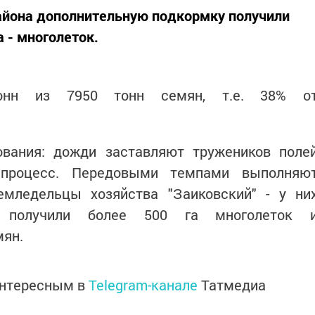
айона дополнительную подкормку получили
а - многолеток.
тонн из 7950 тонн семян, т.е. 38% о
ования: дожди заставляют тружеников поле
й процесс. Передовыми темпами выполняю
мледельцы хозяйства "Заиковский" - у ни
у получили более 500 га многолеток 
мян.
интересным в
Telegram-канале
Татмедиа