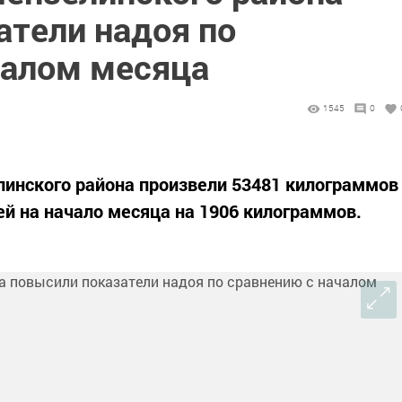
атели надоя по
чалом месяца
1545
0
инского района произвели 53481 килограммов
ей на начало месяца на 1906 килограммов.