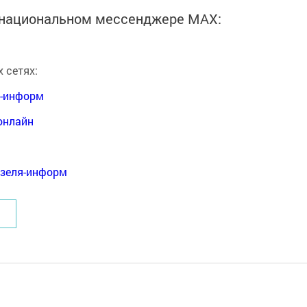
в национальном мессенджере MАХ:
 сетях:
я-информ
онлайн
нзеля-информ