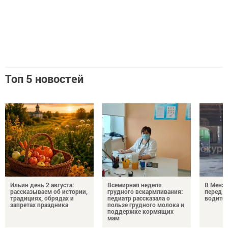
Топ 5 новостей
Ильин день 2 августа:
Всемирная неделя
В Менз
рассказываем об истории,
грудного вскармливания:
перед с
традициях, обрядах и
педиатр рассказала о
водител
запретах праздника
пользе грудного молока и
поддержке кормящих
мам