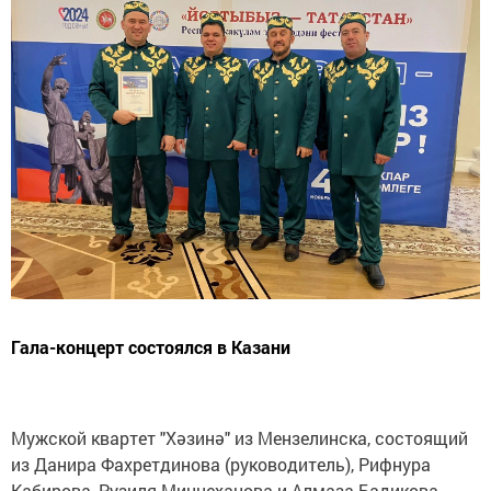
Гала-концерт состоялся в Казани
Мужской квартет "Хәзинә" из Мензелинска, состоящий
из Данира Фахретдинова (руководитель), Рифнура
Кабирова, Рузиля Миннеханова и Алмаза Бадикова,