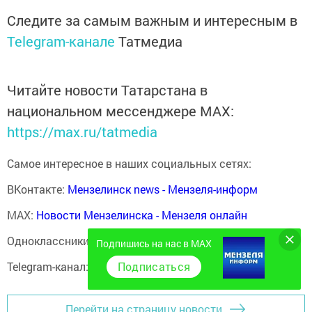
Следите за самым важным и интересным в
Telegram-канале
Татмедиа
Читайте новости Татарстана в
национальном мессенджере MАХ:
https://max.ru/tatmedia
Самое интересное в наших социальных сетях:
ВКонтакте:
Мензелинск news - Мензеля-информ
MAX:
Новости Мензелинска - Мензеля онлайн
Одноклассники:
ok.ru/menzelinsk
Подпишись на нас в MAX
Telegram-канал:
Мензелинск news - Мензеля-информ
Подписаться
Перейти на страницу новости