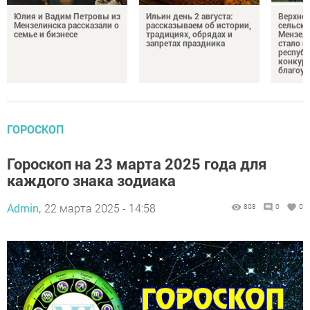
Юлия и Вадим Петровы из
Ильин день 2 августа:
Верхне
Мензелинска рассказали о
рассказываем об истории,
сельско
семье и бизнесе
традициях, обрядах и
Мензели
запретах праздника
стало п
республ
конкурс
благоус
ГОРОСКОП
Гороскоп на 23 марта 2025 года для
каждого знака зодиака
Admin,
22 марта 2025 - 14:58
808
0
0