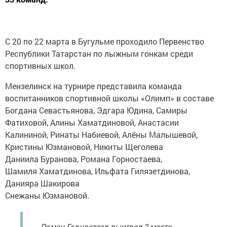
С 20 по 22 марта в Бугульме проходило Первенство
Республики Татарстан по лыжным гонкам среди
спортивных школ.
Мензелинск на турнире представила команда
воспитанников спортивной школы «Олимп» в составе
Богдана Севастьянова, Эдгара Юдина, Самиры
Фатиховой, Алины Хаматдиновой, Анастасии
Калининой, Ринаты Набиевой, Алёны Малышевой,
Кристины Юзмановой, Никиты Щеголева
Даниила Буранова, Романа Горностаева,
Шамиля Хаматдинова, Ильфата Гилязетдинова,
Данияра Шакирова
Снежаны Юзмановой.
— Роман Горностаев выиграл 2 место,