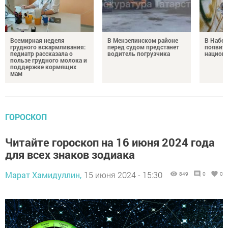
Всемирная неделя
В Мензелинском районе
В Набе
грудного вскармливания:
перед судом предстанет
появитс
педиатр рассказала о
водитель погрузчика
национ
пользе грудного молока и
поддержке кормящих
мам
ГОРОСКОП
Читайте гороскоп на 16 июня 2024 года
для всех знаков зодиака
Марат Хамидуллин,
15 июня 2024 - 15:30
849
0
0