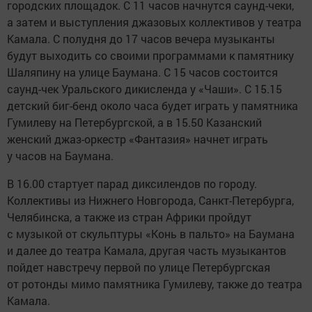
городских площадок. С 11 часов начнутся саунд-чеки,
а затем и выступления джазовых коллективов у театра
Камала. С полудня до 17 часов вечера музыканты
будут выходить со своими программами к памятнику
Шаляпину на улице Баумана. С 15 часов состоится
саунд-чек Уральского дикисленда у «Чаши». С 15.15
детский биг-бенд около часа будет играть у памятника
Гумилеву на Петербургской, а в 15.50 Казанский
женский джаз-оркестр «Фантазия» начнет играть
у часов на Баумана.
В 16.00 стартует парад диксилендов по городу.
Коллективы из Нижнего Новгорода, Санкт-Петербурга,
Челябинска, а также из стран Африки пройдут
с музыкой от скульптуры «Конь в пальто» на Баумана
и далее до театра Камала, другая часть музыкантов
пойдет навстречу первой по улице Петербургская
от ротонды мимо памятника Гумилеву, также до театра
Камала.