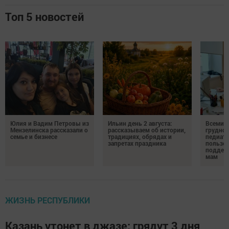
Топ 5 новостей
Юлия и Вадим Петровы из
Ильин день 2 августа:
Всемир
Мензелинска рассказали о
рассказываем об истории,
грудног
семье и бизнесе
традициях, обрядах и
педиатр
запретах праздника
пользе 
поддер
мам
ЖИЗНЬ РЕСПУБЛИКИ
Казань утонет в джазе: грядут 3 дня