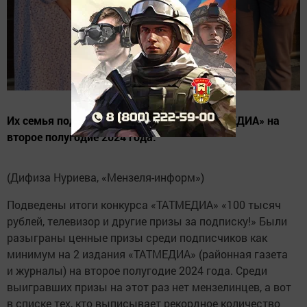
Их семья подписалась на 8 изданий «ТАТМЕДИА» на
второе полугодие 2024 года.
(Дифиза Нуриева, «Мензеля-информ»)
Подведены итоги конкурса «ТАТМЕДИА» «100 тысяч
рублей, телевизор и другие призы за подписку!» Были
разыграны ценные призы среди подписчиков как
минимум на 2 издания «ТАТМЕДИА» (районная газета
и журналы) на второе полугодие 2024 года. Среди
выигравших призы на этот раз нет мензелинцев, а вот
в списке тех, кто выписывает рекордное количество