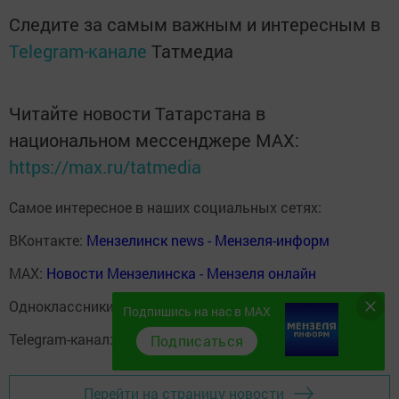
Следите за самым важным и интересным в
Telegram-канале
Татмедиа
Читайте новости Татарстана в
национальном мессенджере MАХ:
https://max.ru/tatmedia
Самое интересное в наших социальных сетях:
ВКонтакте:
Мензелинск news - Мензеля-информ
MAX:
Новости Мензелинска - Мензеля онлайн
Одноклассники:
ok.ru/menzelinsk
Подпишись на нас в MAX
Telegram-канал:
Мензелинск news - Мензеля-информ
Подписаться
Перейти на страницу новости