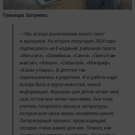
Гульнара Загриева:
— Мы всегда выписываем много газет
и журналов. На второе полугодие 2024 года
подписались на 8 изданий: районная газета
«Минзәлә», «Сөембикә», «Сәхнә», «Гаилә һәм
мәктәп», «Ялкын», «Сабантуй», «Мәгариф»,
«Казан утлары». В детстве так
подписывались и родители. И в работе надо
всегда быть в курсе новостей, новой
информации. Журналы для детей читает мой
сын, потом все читает моя мама. Она тоже
учитель татарского языка и литературы,
которая всю свою жизнь посвятила школе.
Литературный процесс, происходящий
сегодня, очень важен для нее. Помню, как
ее стихи печатались в журнале «Азат хатын»