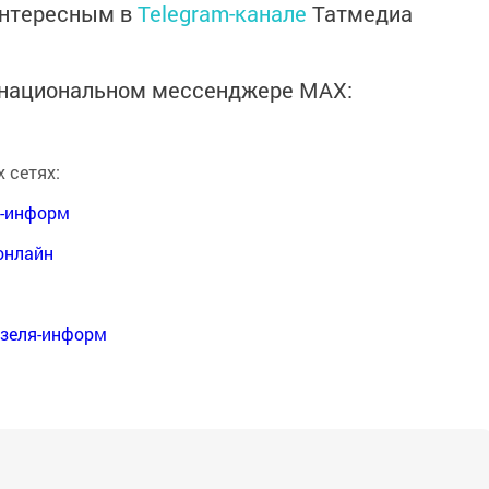
интересным в
Telegram-канале
Татмедиа
в национальном мессенджере MАХ:
 сетях:
я-информ
онлайн
нзеля-информ