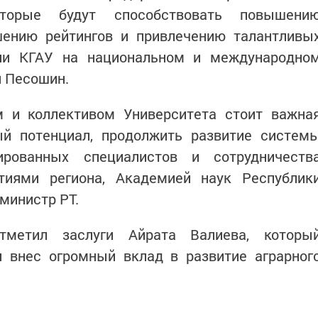
оторые будут способствовать повышени
чшению рейтингов и привлечению талантливы
ции КГАУ на национальном и международно
й Песошин.
 и коллективом Университета стоит важна
ый потенциал, продолжить развитие систем
ированных специалистов и сотрудничеств
тиями региона, Академией наук Республик
министр РТ.
метил заслуги Айрата Валиева, которы
и внес огромный вклад в развитие аграрног