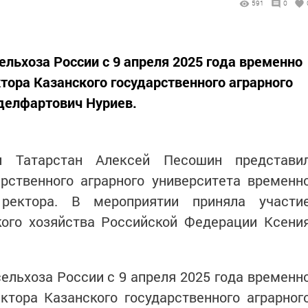
591
0
льхоза России с 9 апреля 2025 года временно
ора Казанского государственного аграрного
делфартович Нуриев.
ки Татарстан Алексей Песошин представи
арственного аграрного университета временн
 ректора. В мероприятии приняла участи
кого хозяйства Российской Федерации Ксени
льхоза России с 9 апреля 2025 года временн
тора Казанского государственного аграрног