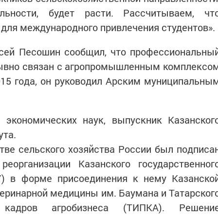
льности, будет расти. Рассчитываем, чт
 для международного привлечения студентов».
ксей Песошин сообщил, что профессиональны
рывно связан с агропромышленным комплексо
2015 года, он руководил Арским муниципальны
экономических наук, выпускник Казанског
ута.
тве сельского хозяйства России был подписа
 реорганизации Казанского государственног
АУ) в форме присоединения к нему Казанско
еринарной медицины им. Баумана и Татарског
и кадров агробизнеса (ТИПКА). Решени