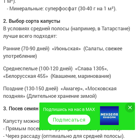
1 м²).
- Минеральные: суперфосфат (30-40 г на 1 м²).
2. Выбор сорта капусты
В условиях средней полосы (например, в Татарстане)
лучше всего подходят:
Ранние (70-90 дней) «Июньская» (Салаты, свежее
употребление)
Среднеспелые (100-120 дней) «Слава 1305»,
«Белорусская 455» (Квашение, маринование)
Поздние (130-150 дней) «Амагер», «Московская
поздняя» (Длительное хранение зимой)
3. Посев семян и выращивание рассады
Подпишись на нас в MAX
Подписаться
Капусту можно выращивать:
- Прямым посевом в грунт (для южных регионов).
- Через рассаду (оптимально для средней полосы).