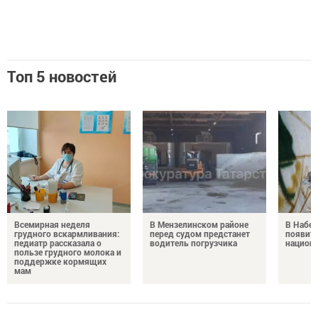
Топ 5 новостей
Всемирная неделя
В Мензелинском районе
В Набе
грудного вскармливания:
перед судом предстанет
появитс
педиатр рассказала о
водитель погрузчика
национ
пользе грудного молока и
поддержке кормящих
мам