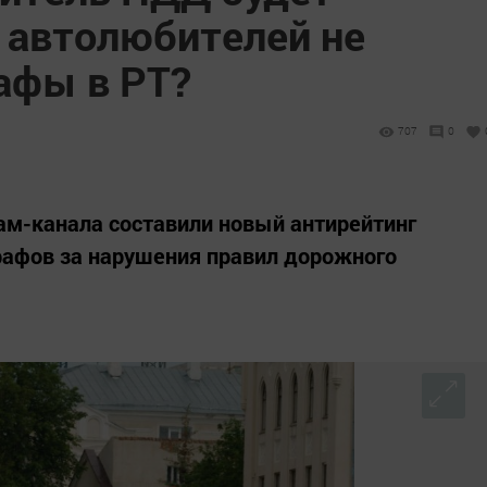
з автолюбителей не
афы в РТ?
707
0
ам-канала составили новый антирейтинг
афов за нарушения правил дорожного