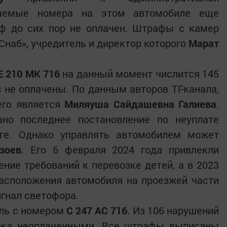
таемые номера на этом автомобиле еще
аф до сих пор не оплачен. Штрафы с камер
Снаб», учредитель и директор которого
Марат
Е 210 МК 716
на данный момент числится 145
не оплачены. По данным авторов ТГ-канала,
его является
Миляуша Сайдашевна Галиева
.
но последнее постановление по неуплате
ге. Однако управлять автомобилем может
зоев
. Его 6 февраля 2024 года привлекли
ение требований к перевозке детей, а в 2023
расположения автомобиля на проезжей части
гнал светофора.
ль с номером
С 247 АС 716
. Из 106 нарушений
пока неоплаченными. Все штрафы выписаны