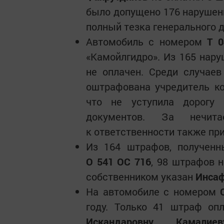
было допущено 176 нарушени
полный тезка генерального 
Автомобиль с номером
Т 0
«Камойлгидро». Из 165 нару
не оплачен. Среди случаев
оштрафована учредитель к
что не уступила дорогу
документов. За нечи
к ответственности также пр
Из 164 штрафов, полученн
О 541 ОС 716
, 98 штрафов н
собственником указан
Инсаф
На автомобиле с номером
году. Только 41 штраф оп
Искандаровну Камалиев