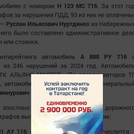
омобилю с номером
Н 123 МС 716
. За этот го
афов за нарушения ПДД, 93 из них не оплачены
 —
Руслан Ильясович Нуртдино
в из Набережны
него было составлено административное дел
 или стоянки.
антирейтинга автомобиль
А 888 РУ 716
из 246 нарушений за 2024 год. Автомобил
«ТК АЛЬЯНС МАСТЕР». По словам авторов ТГ
П, автомобилем может управлять генеральны
Зиннурович Анамов
.
злостных нарушителей правил дорожног
трафов выглядит следующим образом:
01 АУ 116
, собственником которого числится