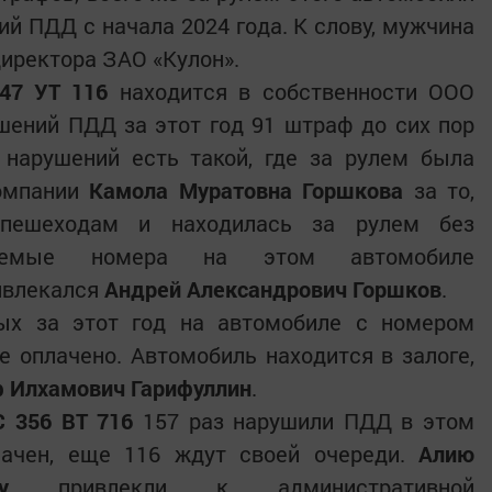
й ПДД с начала 2024 года. К слову, мужчина
директора ЗАО «Кулон».
47 УТ 116
находится в собственности ООО
шений ПДД за этот год 91 штраф до сих пор
 нарушений есть такой, где за рулем была
омпании
Камола Муратовна Горшкова
за то,
 пешеходам и находилась за рулем без
таемые номера на этом автомобиле
ивлекался
Андрей Александрович Горшков
.
ых за этот год на автомобиле с номером
е оплачено. Автомобиль находится в залоге,
 Илхамович Гарифуллин
.
С 356 ВТ 716
157 раз нарушили ПДД в этом
лачен, еще 116 ждут своей очереди.
Алию
у
привлекли к административной