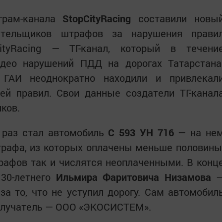
еграм-канала
StopCityRacing
составили новы
лательщиков штрафов за нарушения прави
ityRacing — ТГ-канал, который в течени
идео нарушений ПДД на дорогах Татарстана
 ГАИ неоднократно находили и привлекал
ей правил. Свои данные создатели ТГ-канал
ков.
 раз стал автомобиль
С 593 УН 716
— на не
трафа, из которых оплачены меньше половины
рафов так и числятся неоплаченными. В конц
 30-летнего
Ильмира Фаритовича Низамова
за то, что не уступил дорогу. Сам автомобил
получатель — ООО «ЭКОСИСТЕМ».