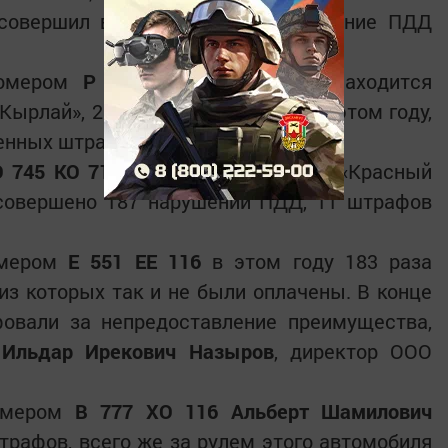
 совершил в этом году 201 нарушение ПДД
омером
Р 096 РА 16
, который находится
Кырлай», 201 раз нарушили ПДД в этом году,
ченных штрафа.
О 745 КО 716
, записанным на ООО «Красный
 совершено 187 нарушений ПДД, 11 штрафов
мером
Е 551 ЕЕ 116
в этом году 183 раза
з которых так и не были оплачены. В конце
фовали за непредоставление преимущества,
я
Ильдар Ирекович Назыров
, директор ООО
омером
В 777 ХО 116 Альберт Шамилович
трафов, всего же за рулем этого автомобиля