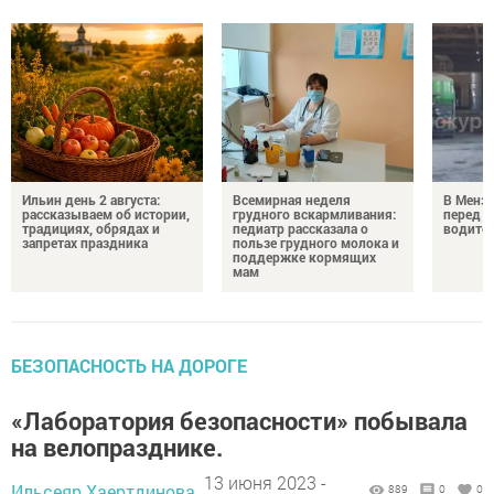
Ильин день 2 августа:
Всемирная неделя
В Менз
рассказываем об истории,
грудного вскармливания:
перед с
традициях, обрядах и
педиатр рассказала о
водител
запретах праздника
пользе грудного молока и
поддержке кормящих
мам
БЕЗОПАСНОСТЬ НА ДОРОГЕ
«Лаборатория безопасности» побывала
на велопразднике.
13 июня 2023 -
Ильсеяр Хаертдинова,
889
0
0