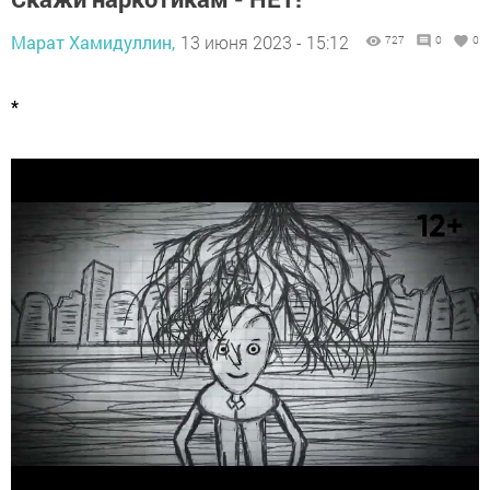
Марат Хамидуллин,
13 июня 2023 - 15:12
727
0
0
*