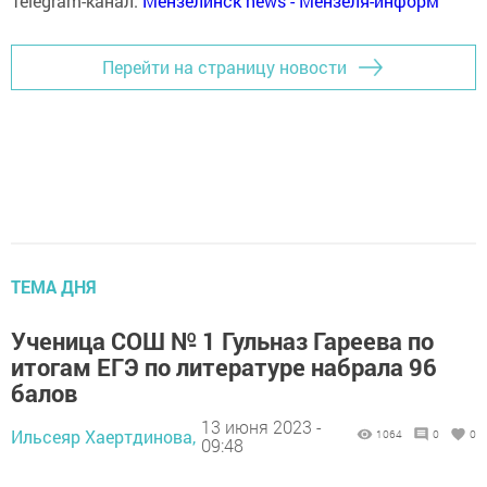
Telegram-канал:
Мензелинск news - Мензеля-информ
Перейти на страницу новости
ТЕМА ДНЯ
Ученица СОШ № 1 Гульназ Гареева по
итогам ЕГЭ по литературе набрала 96
балов
13 июня 2023 -
Ильсеяр Хаертдинова,
1064
0
0
09:48