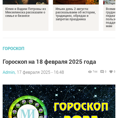
Юлия и Вадим Петровы из
Ильин день 2 августа:
Всемир
Мензелинска рассказали о
рассказываем об истории,
грудног
семье и бизнесе
традициях, обрядах и
педиатр
запретах праздника
пользе 
поддер
мам
ГОРОСКОП
Гороскоп на 18 февраля 2025 года
Admin,
17 февраля 2025 - 16:48
744
0
0