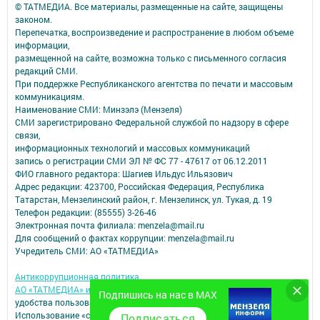
© ТАТМЕДИА. Все материалы, размещенные на сайте, защищены
законом.
Перепечатка, воспроизведение и распространение в любом объеме
информации,
размещенной на сайте, возможна только с письменного согласия
редакций СМИ.
При поддержке Республиканского агентства по печати и массовым
коммуникациям.
Наименование СМИ: Минзэлэ (Мензеля)
СМИ зарегистрировано Федеральной службой по надзору в сфере
связи,
информационных технологий и массовых коммуникаций
запись о регистрации СМИ ЭЛ № ФС 77 - 47617 от 06.12.2011
ФИО главного редактора: Шагиев Ильдус Ильязович
Адрес редакции: 423700, Российская Федерация, Республика
Татарстан, Мензелинский район, г. Мензелинск, ул. Тукая, д. 19
Телефон редакции: (85555) 3-26-46
Электронная почта филиала: menzela@mail.ru
Для сообщений о фактах коррупции: menzela@mail.ru
Учредитель СМИ: АО «ТАТМЕДИА»
Антикоррупционная политика
АО «ТАТМЕДИА» использует «cookie»
для персонализации сервисов и
Подпишись на нас в MAX
удобства пользователей сайтом.
Использование «cookie» можно отменить в настройках браузера.
Подписаться