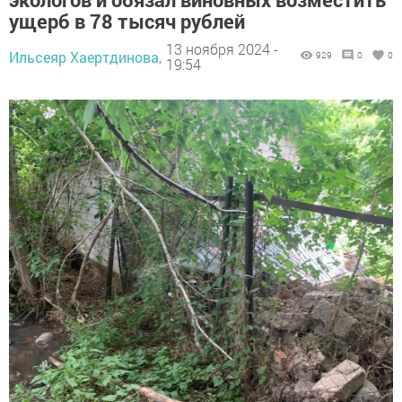
ущерб в 78 тысяч рублей
13 ноября 2024 -
Ильсеяр Хаертдинова,
929
0
0
19:54