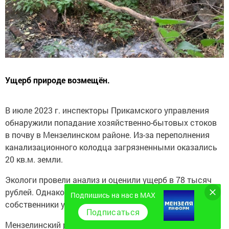
Ущерб природе возмещён.
В июле 2023 г. инспекторы Прикамского управления
обнаружили попадание хозяйственно-бытовых стоков
в почву в Мензелинском районе. Из-за переполнения
канализационного колодца загрязненными оказались
20 кв.м. земли.
Экологи провели анализ и оценили ущерб в 78 тысяч
рублей. Однако от добровольной компенсации вреда
Подпишись на нас в MAX
собственники участков отказались.
Подписаться
Мензелинский районный суд, в котором рассмотрение