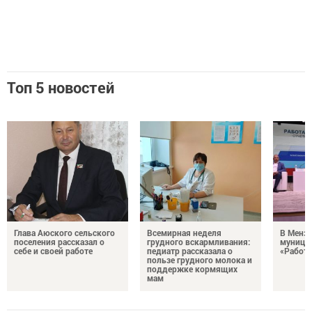
Топ 5 новостей
Глава Аюского сельского
Всемирная неделя
В Менз
поселения рассказал о
грудного вскармливания:
муници
себе и своей работе
педиатр рассказала о
«Работа
пользе грудного молока и
поддержке кормящих
мам