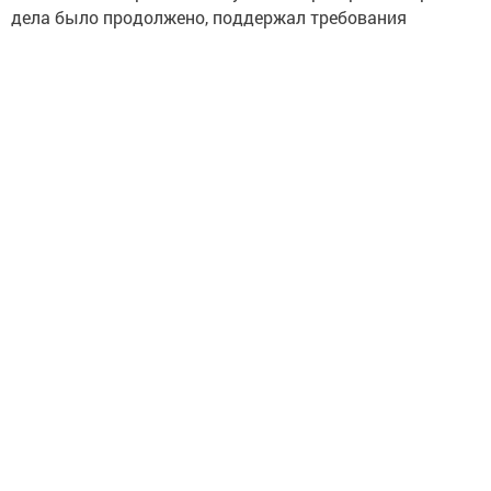
дела было продолжено, поддержал требования
экологов. Ущерб природе возмещён.
С сайта Министерства экологии и природных
ресурсов РТ.
Следите за самым важным и интересным в
Telegram-канале
Татмедиа
Читайте новости Татарстана в
национальном мессенджере MАХ:
https://max.ru/tatmedia
Самое интересное в наших социальных сетях: