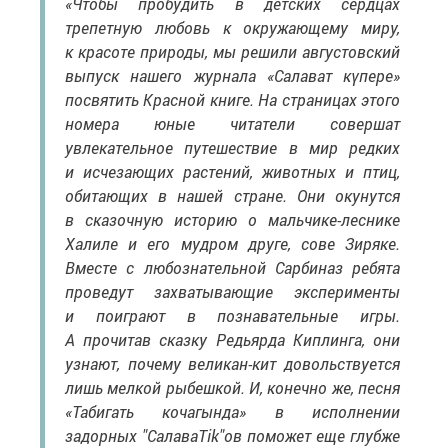
«Чтобы пробудить в детских сердцах
трепетную любовь к окружающему миру,
к красоте природы, мы решили августовский
выпуск нашего журнала «Салават күпере»
посвятить Красной книге. На страницах этого
номера юные читатели совершат
увлекательное путешествие в мир редких
и исчезающих растений, животных и птиц,
обитающих в нашей стране. Они окунутся
в сказочную историю о мальчике-леснике
Халиле и его мудром друге, сове Зиряке.
Вместе с любознательной Сарбиназ ребята
проведут захватывающие эксперименты
и поиграют в познавательные игры.
А прочитав сказку Редьярда Киплинга, они
узнают, почему великан-кит довольствуется
лишь мелкой рыбешкой. И, конечно же, песня
«Табигать кочагында» в исполнении
задорных "СалаваTik"ов поможет еще глубже