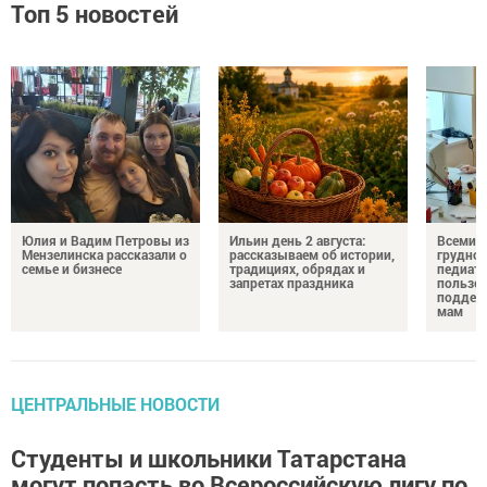
Топ 5 новостей
Юлия и Вадим Петровы из
Ильин день 2 августа:
Всемир
Мензелинска рассказали о
рассказываем об истории,
грудног
семье и бизнесе
традициях, обрядах и
педиатр
запретах праздника
пользе 
поддер
мам
ЦЕНТРАЛЬНЫЕ НОВОСТИ
Студенты и школьники Татарстана
могут попасть во Всероссийскую лигу по