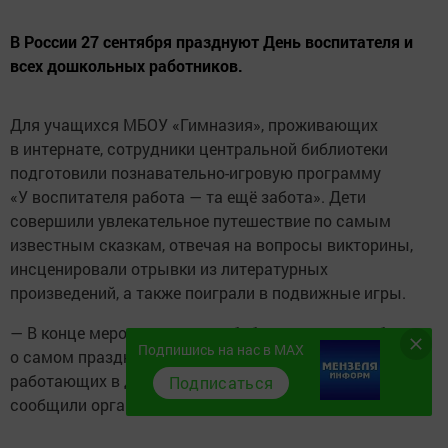
В России 27 сентября празднуют День воспитателя и
всех дошкольных работников.
Для учащихся МБОУ «Гимназия», проживающих
в интернате, сотрудники центральной библиотеки
подготовили познавательно-игровую программу
«У воспитателя работа — та ещё забота». Дети
совершили увлекательное путешествие по самым
известным сказкам, отвечая на вопросы викторины,
инсценировали отрывки из литературных
произведений, а также поиграли в подвижные игры.
— В конце мероприятия мы обобщили знания ребят
Подпишись на нас в MAX
о самом празднике, о многообразии профессий людей,
работающих в детских дошкольных учреждениях, —
Подписаться
сообщили организаторы мероприятия.