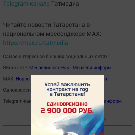
Telegram-канале
Татмедиа
Читайте новости Татарстана в
национальном мессенджере MАХ:
https://max.ru/tatmedia
Самое интересное в наших социальных сетях:
ВКонтакте:
Мензелинск news - Мензеля-информ
MAX:
Новости Мензелинска - Мензеля онлайн
Одноклассники:
ok.ru/menzelinsk
Telegram-канал:
Мензелинск news - Мензеля-информ
Перейти на страницу новости