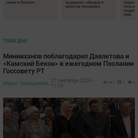
семье и бизнесе
традициях, обрядах и
педиатр
запретах праздника
пользе 
поддер
мам
ТЕМА ДНЯ
Минниханов поблагодарил Давлетова и
«Камский Бекон» в ежегодном Послании
Госсовету РТ
27 сентября 2024 -
Марат Хамидуллин,
881
0
0
11:14