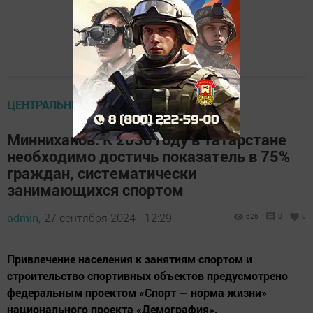
ЦЕНТРАЛЬНЫЕ НОВОСТИ
Минниханов: К 2030 году в Татарстане
необходимо достичь показатель в 75%
граждан, систематически
занимающихся спортом
admin,
27 сентября 2024 - 12:29
626
0
0
Привлечение населения к занятиям спортом и
строительство спортивных объектов предусмотрено
федеральным проектом «Спорт — норма жизни»
национального проекта «Демография».