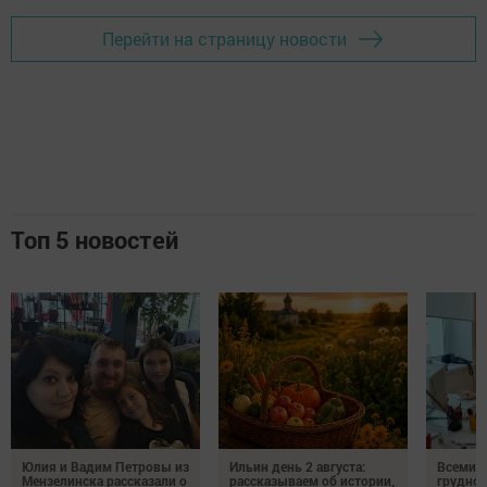
Перейти на страницу новости
Топ 5 новостей
Юлия и Вадим Петровы из
Ильин день 2 августа:
Всемир
Мензелинска рассказали о
рассказываем об истории,
грудног