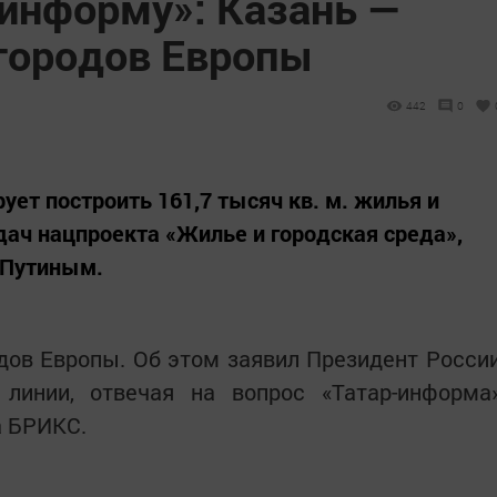
-информу»: Казань —
 городов Европы
442
0
ет построить 161,7 тысяч кв. м. жилья и
дач нацпроекта «Жилье и городская среда»,
 Путиным.
дов Европы. Об этом заявил Президент Росси
инии, отвечая на вопрос «Татар-информа
а БРИКС.