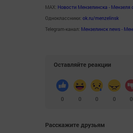
MAX:
Новости Мензелинска - Мензеля 
Одноклассники:
ok.ru/menzelinsk
Telegram-канал:
Мензелинск news - Ме
Оставляйте реакции
0
0
0
0
0
Расскажите друзьям