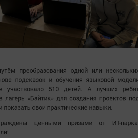
путём преобразования одной или нескольки
нове подсказок и обучения языковой модел
се участвовало 510 детей. А лучших ребя
в лагерь «Байтик» для создания проектов по
и показать свои практические навыки.
раждены ценными призами от ИТ-парка
ли: