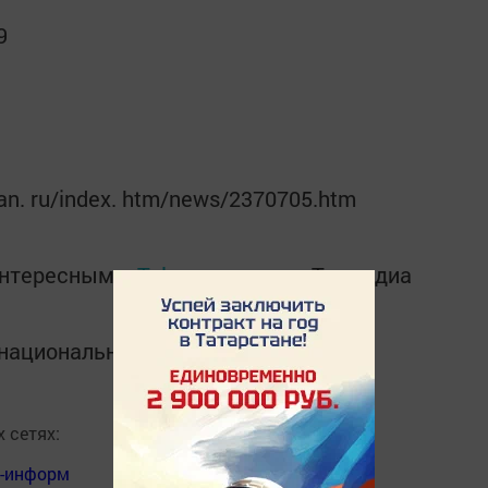
9
stan. ru/index. htm/news/2370705.htm
интересным в
Telegram-канале
Татмедиа
в национальном мессенджере MАХ:
 сетях:
я-информ