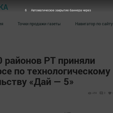
КА
5
Автоматическое закрытие баннера через
ия
Точки продажи газеты
Навигатор по сайту
0 районов РТ приняли
рсе по технологическому
ьству «Дай — 5»
458
0