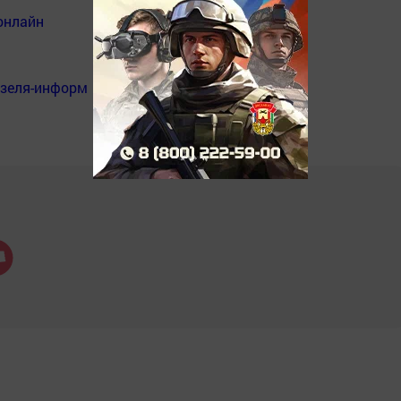
онлайн
нзеля-информ