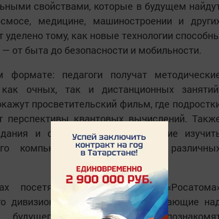
льными свойствами, которые в будущем найду
осмосе, медицине, машиностроении и други
т уделено тому, как новые технологии способн
— от быта до безопасности и мобильности.
м формате: педагоги получат методически
как очных, так и дистанционных занятий
кажут просветительский фильм, где подростк
 перспективы квантовых вычислений. Такж
адания и симуляторы, позволяющие изучит
ого компьютера и применение различны
ах посетят молодые ученые «Росатома
го дивизиона госкорпорации, работающие на
 будущего. Школьников познакомя