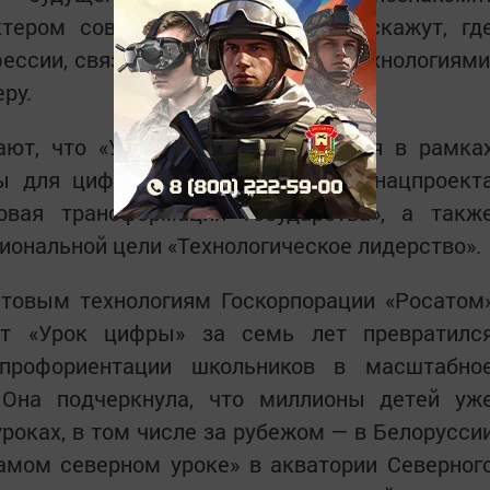
тером современной науки и расскажут, гд
ессии, связанные с квантовыми технологиями
ру.
ают, что «Урок цифры» проводится в рамка
ы для цифровой трансформации» нацпроект
вая трансформация государства», а такж
ональной цели «Технологическое лидерство».
нтовым технологиям Госкорпорации «Росатом
кт «Урок цифры» за семь лет превратилс
профориентации школьников в масштабно
 Она подчеркнула, что миллионы детей уж
уроках, в том числе за рубежом — в Белорусси
самом северном уроке» в акватории Северног