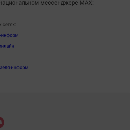
в национальном мессенджере MАХ:
 сетях:
я-информ
онлайн
нзеля-информ