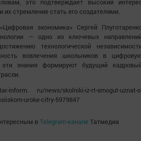
словам, это подтверждает высокий интере
и их стремление стать его создателями.
«Цифровая экономика» Сергей Плуготаренк
хнологии — одно из ключевых направлени
достижению технологической независимост
жность вовлечения школьников в цифрову
о эти знания формируют будущий кадровы
трасли.
inform. ru/news/skolniki-iz-rt-smogut-uznat-o
ssiiskom-uroke-cifry-5979847
интересным в
Telegram-канале
Татмедиа