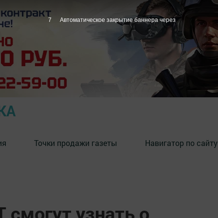
6
Автоматическое закрытие баннера через
КА
ия
Точки продажи газеты
Навигатор по сайту
 смогут узнать о