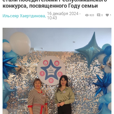
конкурса, посвященного Году семьи
16 декабря 2024 -
Ильсеяр Хаертдинова,
620
0
1
10:43