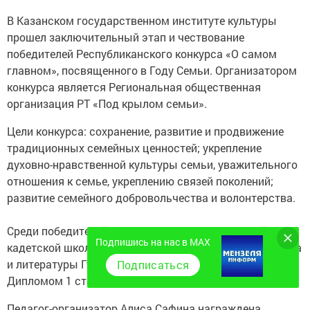
В Казанском государственном институте культуры
прошел заключительный этап и чествование
победителей Республиканского конкурса «О самом
главном», посвященного в Году Семьи. Организатором
конкурса является Региональная общественная
организация РТ «Под крылом семьи».
Цели конкурса: сохранение, развитие и продвижение
традиционных семейных ценностей; укрепление
духовно-нравственной культуры семьи, уважительного
отношения к семье, укреплению связей поколений;
развитие семейного добровольчества и волонтерства.
Среди победителей были педагоги Мензелинской
Подпишись на нас в MAX
кадетской школы-интерната. Учитель татарского языка
и литературы Гузелия Хамматова награждена
Подписаться
Дипломом 1 степени в номинации «Спасибо, МАМА».
Педагог-организатор Алиса Сафина награждена