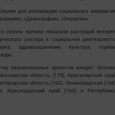
ярными для реализации социальных инициати
зование», «Демография», «Экология».
го сезона премии показали растущий интере
рческого сектора к социальной деятельност
а, здравоохранение, культура, туриз
среды.
ству реализованных проектов входят: Москв
, Московская область (179), Красноярский кра
жегородская область (166), Ленинградская (164
и, Краснодарский край (160) и Республик