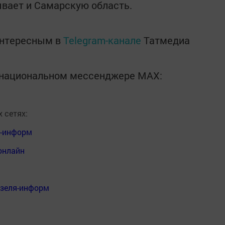
ывает и Самарскую область.
интересным в
Telegram-канале
Татмедиа
в национальном мессенджере MАХ:
 сетях:
я-информ
онлайн
нзеля-информ