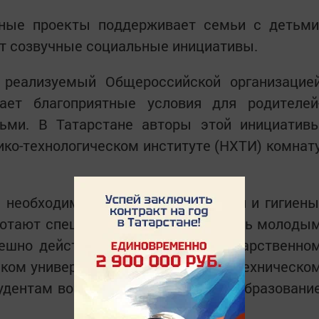
ьные проекты поддерживает семьи с детьми
т созвучные социальные инициативы.
 реализуемый Общероссийской организацие
дает благоприятные условия для родителей
ьми. В Татарстане авторы этой инициатив
ко-технологическом институте (НХТИ) комнат
 необходимое: зоны для кормления и гигиены
ботают специалисты, готовые помочь молоды
пешно действует в Пермском государственно
ком университете и Томском политехническо
тудентам возможность совмещать образовани