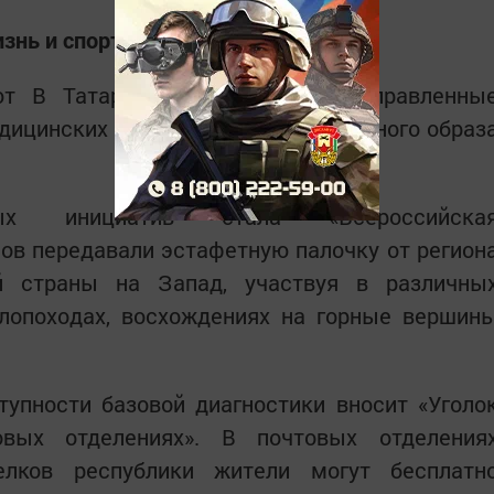
знь и спорт
т В Татарстане инициативы, направленны
ицинских услуг и поддержку активного образ
ых инициатив стала «Всероссийска
ов передавали эстафетную палочку от регион
й страны на Запад, участвуя в различны
елопоходах, восхождениях на горные вершин
упности базовой диагностики вносит «Уголо
овых отделениях». В почтовых отделения
елков республики жители могут бесплатн