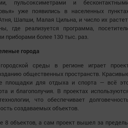
ами, пульсоксиметрами и бесконтактным
овья» уже появились в населенных пункта
тня, Шапши, Малая Цильна, и число их растет
ы, где реализуется программа, посетител
 приборами более 130 тыс. раз.
зеленые города
городской среды в регионе играет проек
созданию общественных пространств. Красивы
е площадки для отдыха и спорта — всё эт
та и благополучия. В проектах используютс
хнологии, что обеспечивает долговечност
ность создаваемых объектов.
е 8 объектов, а сам проект вышел за предел