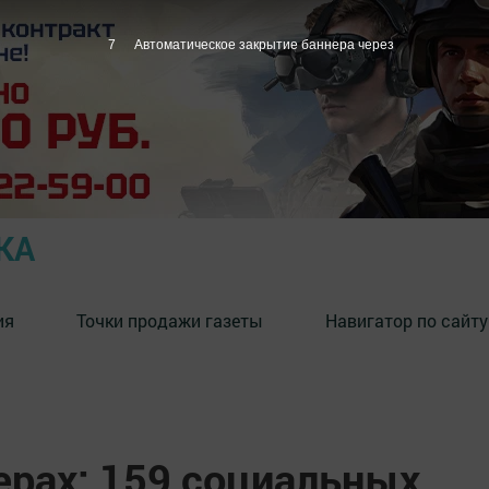
6
Автоматическое закрытие баннера через
КА
ия
Точки продажи газеты
Навигатор по сайту
ерах: 159 социальных