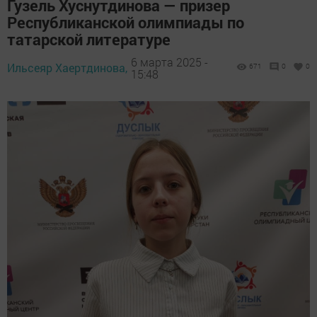
Гузель Хуснутдинова — призер
Республиканской олимпиады по
татарской литературе
6 марта 2025 -
Ильсеяр Хаертдинова,
671
0
0
15:48