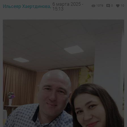
6 марта 2025 -
Ильсеяр Хаертдинова,
1379
0
10
15:13