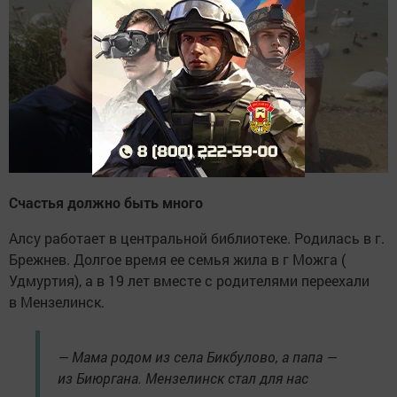
Счастья должно быть много
Алсу работает в центральной библиотеке. Родилась в г.
Брежнев. Долгое время ее семья жила в г Можга (
Удмуртия), а в 19 лет вместе с родителями переехали
в Мензелинск.
— Мама родом из села Бикбулово, а папа —
из Биюргана. Мензелинск стал для нас