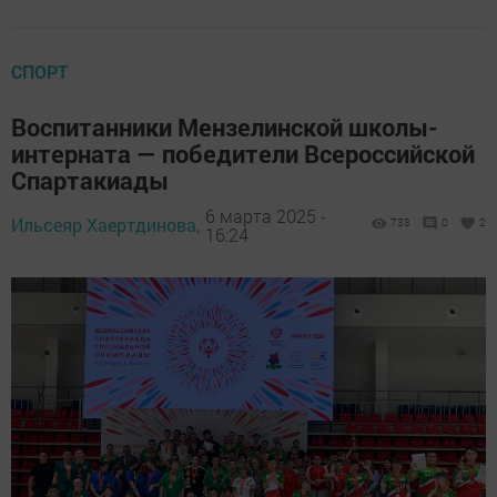
СПОРТ
Воспитанники Мензелинской школы-
интерната — победители Всероссийской
Спартакиады
6 марта 2025 -
Ильсеяр Хаертдинова,
733
0
2
16:24