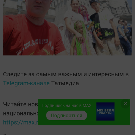
Следите за самым важным и интересным в
Telegram-канале
Татмедиа
Читайте новости Татарстана в
Подпишись на нас в MAX
национальном мессенджере MАХ:
Подписаться
https://max.ru/tatmedia