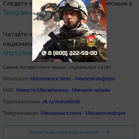
Следите за самым важным и интересным в
Telegram-канале
Татмедиа
Читайте новости Татарстана в
национальном мессенджере MАХ:
https://max.ru/tatmedia
Самое интересное в наших социальных сетях:
ВКонтакте:
Мензелинск news - Мензеля-информ
MAX:
Новости Мензелинска - Мензеля онлайн
Одноклассники:
ok.ru/menzelinsk
Telegram-канал:
Мензелинск news - Мензеля-информ
Перейти на страницу новости