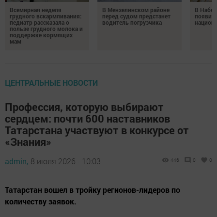
Всемирная неделя
В Мензелинском районе
В Набе
грудного вскармливания:
перед судом предстанет
появитс
педиатр рассказала о
водитель погрузчика
национ
пользе грудного молока и
поддержке кормящих
мам
ЦЕНТРАЛЬНЫЕ НОВОСТИ
Профессия, которую выбирают
сердцем: почти 600 наставников
Татарстана участвуют в конкурсе от
«Знания»
admin,
8 июля 2026 - 10:03
446
0
0
Татарстан вошел в тройку регионов-лидеров по
количеству заявок.