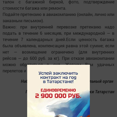
талон с багажной биркой, фото, подтверждение
стоимости багажа или ремонта.
Подайте претензию в авиакомпанию (онлайн, лично или
заказным письмом).
Важно: при внутренней перевозке претензию надо
подать в течение 6 месяцев, при международной — в
течение 7 календарных дней.Если ценность багажа
была объявлена, компенсация равна этой сумме; если
нет — возмещение ограничено (для внутренних
рейсов — до 600 руб. за кг). При отказе авиакомпании
можно обратиться в суд. Желаем Вам удачных
перелетов и сохранности багажа»
Набережночелнинский территориальный орган
Госалкогольинспекции Республики Татарстан