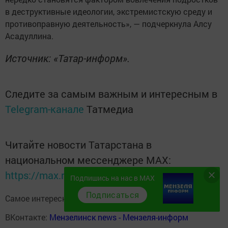
в деструктивные идеологии, экстремистскую среду и
противоправную деятельность», — подчеркнула Алсу
Асадуллина.
Источник: «Татар-информ».
Следите за самым важным и интересным в
Telegram-канале
Татмедиа
Читайте новости Татарстана в
национальном мессенджере MАХ:
https://max.ru/tatmedia
Подпишись на нас в MAX
Подписаться
Самое интересное в наших социальных сетях:
ВКонтакте:
Мензелинск news - Мензеля-информ