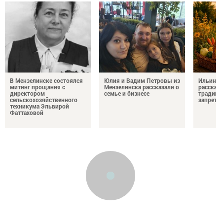
В Мензелинске состоялся
Юлия и Вадим Петровы из
Ильин д
митинг прощания с
Мензелинска рассказали о
рассказ
директором
семье и бизнесе
традици
сельскохозяйственного
запрета
техникума Эльвирой
Фаттаховой