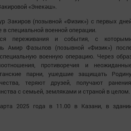
Закировой «Энекәш».
р Закиров (позывной «Физик») с первых дне
 в специальной военной операции.
тся переживания и события, с которым
нь Амир Фазылов (позывной «Физик») посл
 специальную военную операцию. Через обра
оотношения, противоречия и неожиданны
станские парни, ушедшие защищать Родину
чества, теряют друзей, получают ранения
нства с семьей, земляками и страной в целом.
арта 2025 года в 11.00 в Казани, в здани