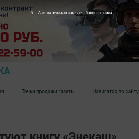
4
Автоматическое закрытие баннера через
КА
ия
Точки продажи газеты
Навигатор по сайту
нтуют книгу «Энекәш»