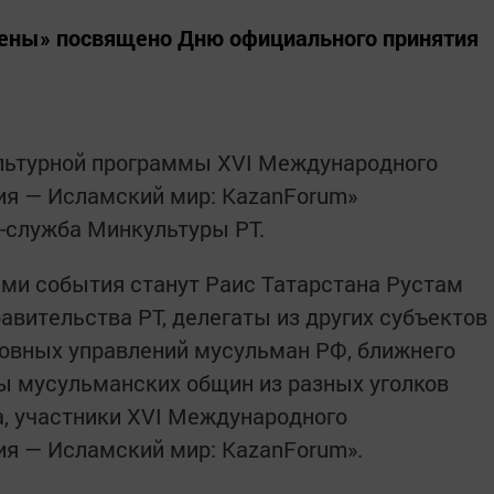
ены» посвящено Дню официального принятия
ультурной программы XVI Международного
ия — Исламский мир: KazanForum»
с-служба Минкультуры РТ.
ами события станут Раис Татарстана Рустам
авительства РТ, делегаты из других субъектов
ховных управлений мусульман РФ, ближнего
ты мусульманских общин из разных уголков
, участники XVI Международного
ия — Исламский мир: KazanForum».