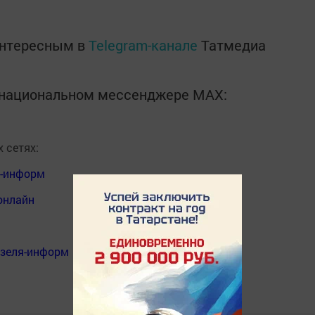
интересным в
Telegram-канале
Татмедиа
в национальном мессенджере MАХ:
 сетях:
я-информ
онлайн
нзеля-информ