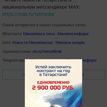
национальном мессенджере MАХ:
https://max.ru/tatmedia
Самое интересное в наших социальных сетях:
ВКонтакте:
Мензелинск news - Мензеля-информ
MAX:
Новости Мензелинска - Мензеля онлайн
Одноклассники:
ok.ru/menzelinsk
Telegram-канал:
Мензелинск news - Мензеля-информ
Перейти на страницу новости