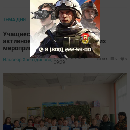
ТЕМА ДНЯ
Учащиеся СОШ № 2 принимают
активное участие в экологических
мероприятиях
29 марта 2024 -
Ильсеяр Хаертдинова,
656
0
0
09:29