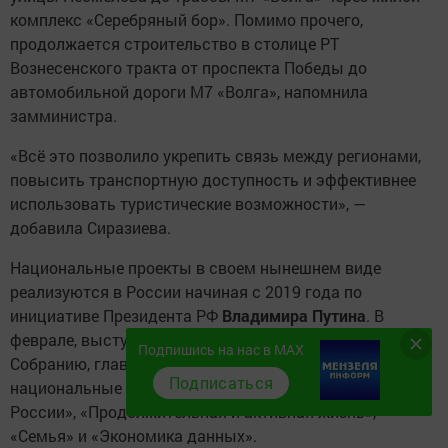
комплекс «Серебряный бор». Помимо прочего,
продолжается строительство в столице РТ
Вознесенского тракта от проспекта Победы до
автомобильной дороги М7 «Волга», напомнила
замминистра.
«Всё это позволило укрепить связь между регионами,
повысить транспортную доступность и эффективнее
использовать туристические возможности», —
добавила Сиразиева.
Национальные проекты в своем нынешнем виде
реализуются в России начиная с 2019 года по
инициативе Президента РФ
Владимира Путина
. В
феврале, выступая с посланием Федеральному
Подпишись на нас в MAX
Собранию, глава государства анонсировал новые
Подписаться
национальные проекты. Это «Кадры», «Молодежь
России», «Продолжительная и активная жизнь»,
«Семья» и «Экономика данных».