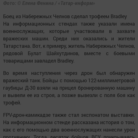
Фото: © Елена Фенина / «Татар-информ»
Боец из Набережных Челнов сделал трофеем Bradley
На информационных стендах также указали имена
военнослужащих, которые участвовали в захвате
вражеских машин. Среди них оказались и жители
Татарстана. Вот, к примеру, житель Набережных Челнов,
рядовой Булат Шайхутдинов, вместе с боевыми
товарищами завладел Bradley.
Во время наступления через дрон был обнаружен
вражеский танк. Бойцы с помощью 122-миллиметровой
гаубицы Д-30 взяли на прицел бронированную машину
и вывели ее из строя, а позже вывезли с поля боя как
трофей.
FPV-дрон-камикадзе также стал экспонатом выставки.
На информационном стенде рассказана история о том,
как с его помощью два военнослужащих нанесли урон
противнику. Тогда десяток бойцов ВСУ, прикрываясь