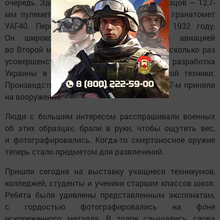
очередь. Здесь из самых интересных образцов — 12,7-
мм пулемет Browning и 40-мм украинский гранатомет
УАГ-40. Первый был разработан еще в 1932 году.
Он широко применялся американской авиацией
во Второй мировой войне. С тех пор его несколько раз
усовершенствовали. УАГ — это первая разработка
Украины в области вооружения и военной техники.
Производство начали в 2010 году, а в 2017-м приняли
на вооружение.
Люди с большим интересом расспрашивали военных
об этих образцах, брали в руки, чтобы ощутить вес,
и фотографировались. Когда-то смертоносное оружие
теперь стало предметом для развлечений.
Пришли сегодня на выставку учащиеся техникумов,
колледжей, студенты и ученики старших классов школ.
Ребята были удивлены представленным экспонатам,
с гордостью фотографировались на фоне
искореженного металла. В толпе слышались слова