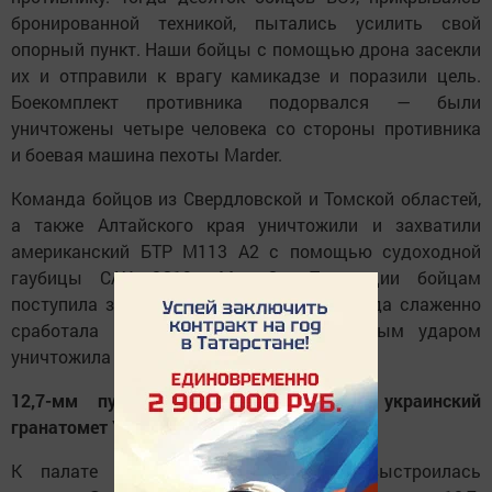
бронированной техникой, пытались усилить свой
опорный пункт. Наши бойцы с помощью дрона засекли
их и отправили к врагу камикадзе и поразили цель.
Боекомплект противника подорвался — были
уничтожены четыре человека со стороны противника
и боевая машина пехоты Marder.
Команда бойцов из Свердловской и Томской областей,
а также Алтайского края уничтожили и захватили
американский БТР М113 А2 с помощью судоходной
гаубицы САУ 2С19 «Мста-С». По рации бойцам
поступила задача уничтожить БТР. Команда слаженно
сработала и с первого выстрела точным ударом
уничтожила цель.
12,7-мм пулемет Browning и 40-мм украинский
гранатомет УАГ-40
К палате со стрелковым оружием выстроилась