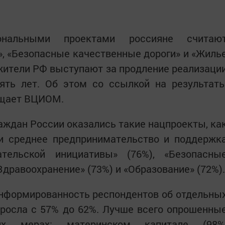
нальными проектами россияне считаю
, «Безопасные качественные дороги» и «Жиль
 жители РФ выступают за продление реализаци
ять лет. Об этом со ссылкой на результат
бщает ВЦИОМ.
ждан России оказались такие нацпроекты, ка
 и среднее предпринимательство и поддержк
ательской инициативы» (76%), «Безопасны
Здравоохранение» (73%) и «Образование» (72%).
информированность респондентов об отдельны
росла с 57% до 62%. Лучше всего опрошенны
х мерах: материнском капитале (98%