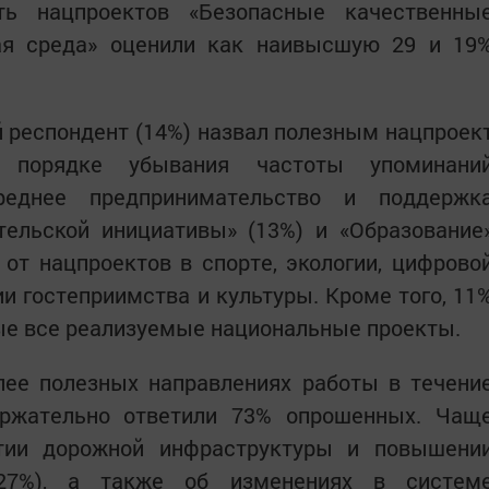
ть нацпроектов «Безопасные качественны
ая среда» оценили как наивысшую 29 и 19
 респондент (14%) назвал полезным нацпроек
 порядке убывания частоты упоминани
еднее предпринимательство и поддержк
тельской инициативы» (13%) и «Образование
 от нацпроектов в спорте, экологии, цифрово
ии гостеприимства и культуры. Кроме того, 11
ые все реализуемые национальные проекты.
лее полезных направлениях работы в течени
ержательно ответили 73% опрошенных. Чащ
итии дорожной инфраструктуры и повышени
(27%), а также об изменениях в систем