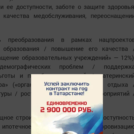
 ее доступности, заботе о защите здоровья
 качества медобслуживания, переоснащени
ь преобразования в рамках нацпроекто
ь образования / повышение его качества 
ащение образовательных учреждений» — 12%)
 демографических проблем / поддержк
ьготы и пособия для детей / матерински
ра» («организация мест досуга и отдыха 
туры / рост числа культурных мероприятий 
щное строительство (в том числе доступност
отечное кредитование), цифровизаци