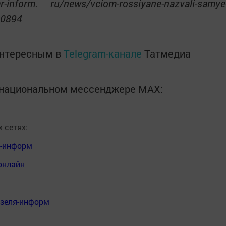
inform. ru/news/vciom-rossiyane-nazvali-samye
30894
интересным в
Telegram-канале
Татмедиа
в национальном мессенджере MАХ:
 сетях:
я-информ
онлайн
нзеля-информ