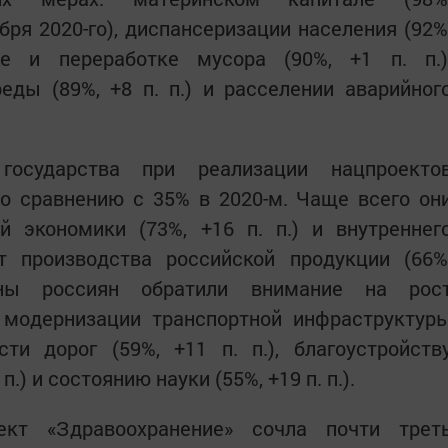
бря 2020-го), диспансеризации населения (92%
ре и переработке мусора (90%, +1 п. п.)
еды (89%, +8 п. п.) и расселении аварийног
 государства при реализации нацпроекто
о сравнению с 35% в 2020-м. Чаще всего он
й экономики (73%, +16 п. п.) и внутреннег
т производства российской продукции (66%
ины россиян обратили внимание на рос
к модернизации транспортной инфраструктур
сти дорог (59%, +11 п. п.), благоустройств
п.) и состоянию науки (55%, +19 п. п.).
ект «Здравоохранение» сочла почти трет