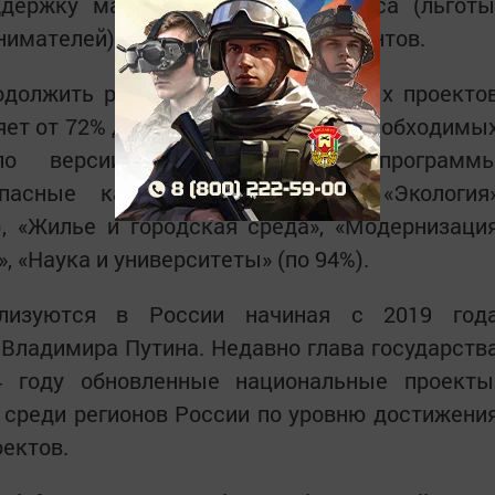
ддержку малого и среднего бизнеса (льготы
нимателей) назвали по 8% респондентов.
должить реализацию национальных проекто
яет от 72% до 98%. В число самых необходимы
 по версии россиян, вошли программ
пасные качественные дороги», «Экология
), «Жилье и городская среда», «Модернизаци
 «Наука и университеты» (по 94%).
лизуются в России начиная с 2019 год
Владимира Путина. Недавно глава государств
4 году обновленные национальные проекты
 среди регионов России по уровню достижени
ектов.