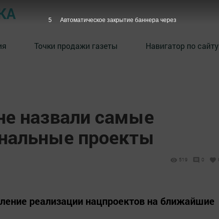
КА
4
Автоматическое закрытие баннера через
ия
Точки продажи газеты
Навигатор по сайту
е назвали самые
нальные проекты
519
0
ление реализации нацпроектов на ближайшие