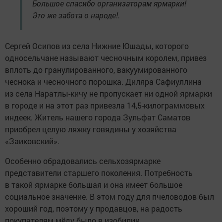
Большое спасибо организаторам ярмарки!
Это же забота о народе!.
Сергей Осипов из села Нижние Юшады, которого
односельчане называют чесночным королем, привез
вплоть до гранулированного, вакуумированного
чеснока и чесночного порошка. Диляра Сафиуллина
из села Наратлы-кичу не пропускает ни одной ярмарки
в городе и на этот раз привезла 14,5-килограммовых
индеек. Житель нашего города Зульфат Саматов
приобрел целую ляжку говядины у хозяйства
«Заиковский».
Особенно обрадовались сельхозярмарке
представители старшего поколения. Потребность
в такой ярмарке большая и она имеет большое
социальное значение. В этом году для пчеловодов был
хороший год, поэтому у продавцов, на радость
покупателям мёду было в изобилии.