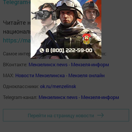
Telegram-канале
Татмедиа
Читайте новости Татарстана в
национальном мессенджере MАХ:
https://max.ru/tatmedia
Самое интересное в наших социальных сетях:
ВКонтакте:
Мензелинск news - Мензеля-информ
MAX:
Новости Мензелинска - Мензеля онлайн
Одноклассники:
ok.ru/menzelinsk
Telegram-канал:
Мензелинск news - Мензеля-информ
Перейти на страницу новости