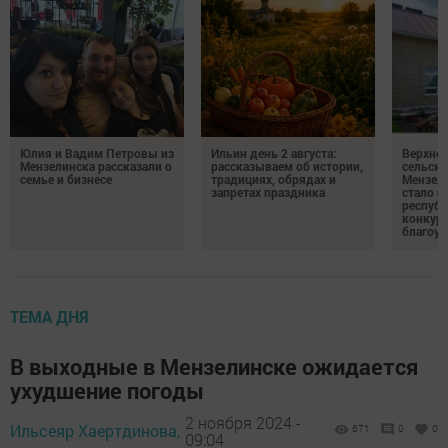
Юлия и Вадим Петровы из
Ильин день 2 августа:
Верхне
Мензелинска рассказали о
рассказываем об истории,
сельско
семье и бизнесе
традициях, обрядах и
Мензели
запретах праздника
стало п
республ
конкурс
благоус
ТЕМА ДНЯ
В выходные в Мензелинске ожидается
ухудшение погоды
2 ноября 2024 -
Ильсеяр Хаертдинова,
671
0
0
09:04