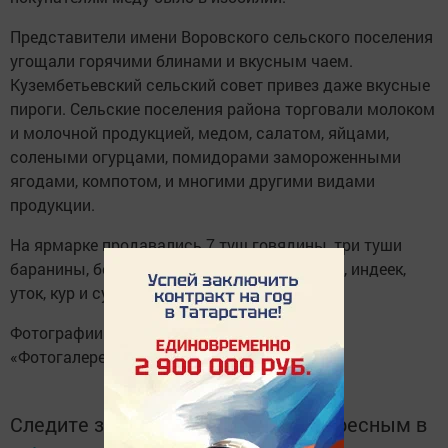
Представители имени Воровского сельского поселения
угощали горячими блинами и вкусным чаем.
Кузембетьевский сельский совет привез даже вкусные
пироги. Сельские поселения района торговали молоком
и молочной продукцией, медом, салатом, яйцами,
солеными огурцами, помидорами замороженными
ягодами, компотом, и многими другими видами
продукции.
На ярмарке продавались 7 туш говядины, три туши
баранины, большое количество тушек гусей, индеек,
уток, кур и субпродуктов.
Фотографии с ярмарки смотрите в разделе
«Фотогалерея»
Следите за самым важным и интересным в