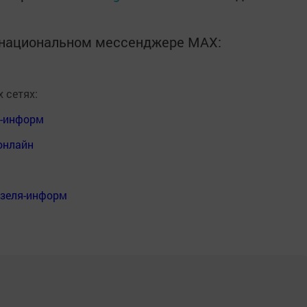
в национальном мессенджере MАХ:
 сетях:
я-информ
онлайн
нзеля-информ