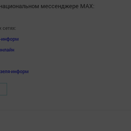
в национальном мессенджере MАХ:
 сетях:
я-информ
онлайн
нзеля-информ