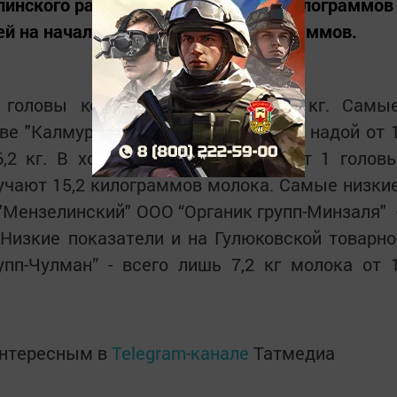
инского района произвели 53481 килограммов
ей на начало месяца на 1906 килограммов.
 головы коровы составляет 11,7 кг. Самы
ве "Калмурзино" - среднейсуточный надой от 
,2 кг. В хозяйстве “Заиковский” от 1 голов
учают 15,2 килограммов молока. Самые низки
 "Мензелинский" ООО “Органик групп-Минзаля" 
 Низкие показатели и на Гулюковской товарно
пп-Чулман” - всего лишь 7,2 кг молока от 
интересным в
Telegram-канале
Татмедиа