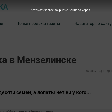
КА
5
Автоматическое закрытие баннера через
ия
Точки продажи газеты
Навигатор по сайту
ка в Мензелинске
2335
0
сяти семей, а лопаты нет ни у кого...