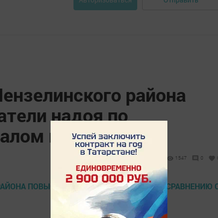
ензелинского района
атели надоя по
чалом месяца
1547
0