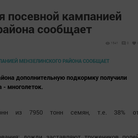
я посевной кампанией
района сообщает
1541
0
айона дополнительную подкормку получили
а - многолеток.
тонн из 7950 тонн семян, т.е. 38% о
ования: дожди заставляют тружеников поле