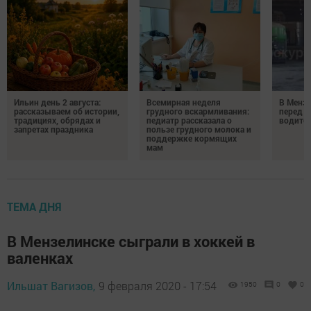
Ильин день 2 августа:
Всемирная неделя
В Менз
рассказываем об истории,
грудного вскармливания:
перед с
традициях, обрядах и
педиатр рассказала о
водител
запретах праздника
пользе грудного молока и
поддержке кормящих
мам
ТЕМА ДНЯ
В Мензелинске сыграли в хоккей в
валенках
Ильшат Вагизов,
9 февраля 2020 - 17:54
1950
0
0