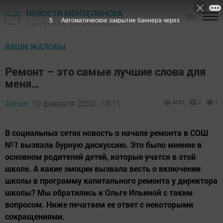
НОВОСТИ МЕНЗЕЛИНСКА
18+
4
Автоматическое закрытие баннера через
Газета "Мензеля" - Мензелинский район
ВАШИ ЖАЛОБЫ
Ремонт – это самые лучшие слова для
меня…
Admin,
10 февраля 2020 - 16:11
2852
0
1
В социальных сетях новость о начале ремонта в СОШ
№1 вызвала бурную дискуссию. Это было мнение в
основном родителей детей, которые учатся в этой
школе. А какие эмоции вызвала весть о включении
школы в программу капитального ремонта у директора
школы? Мы обратились к Ольге Ильиной с таким
вопросом. Ниже печатаем ее ответ с некоторыми
сокращениями.