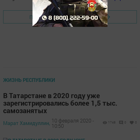
Перейти на страницу новости
ЖИЗНЬ РЕСПУБЛИКИ
В Татарстане в 2020 году уже
зарегистрировались более 1,5 тыс.
самозанятых
10 февраля 2020 -
Марат Хамидуллин,
1748
0
0
10:50