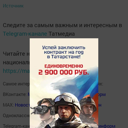
Источник
Следите за самым важным и интересным в
Telegram-канале
Татмедиа
Читайте новости Татарстана в
национальном мессенджере MАХ:
https://max.ru/tatmedia
Самое интересное в наших социальных сетях:
ВКонтакте:
Мензелинск news - Мензеля-информ
MAX:
Новости Мензелинска - Мензеля онлайн
Одноклассники:
ok.ru/menzelinsk
Telegram-канал:
Мензелинск news - Мензеля-информ