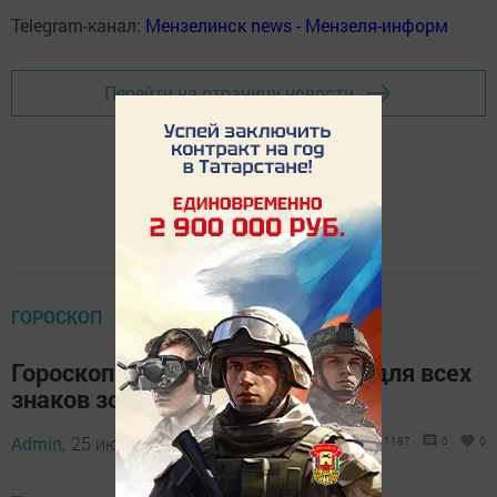
Telegram-канал:
Мензелинск news - Мензеля-информ
Перейти на страницу новости
ГОРОСКОП
Гороскоп на 26 июля 2022 года для всех
знаков зодиака
Admin,
25 июля 2022 - 15:09
1187
0
0