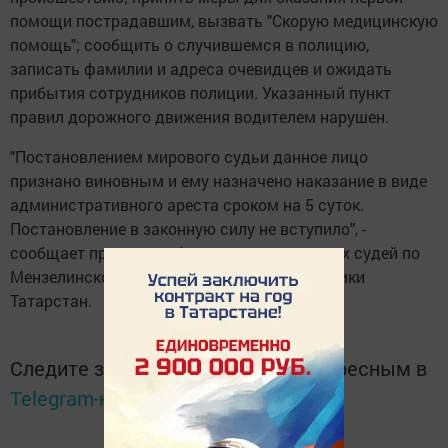
помощи пострадавшим, вызвать "Скорую медицинскую
помощь"; сообщить о случившемся в полицию,
записать фамилии и адреса очевидцев и ожидать
прибытия сотрудников полиции. Указанный пункт
правил дорожного движения водителем нарушен.
"Постановлением мирового судьи данное лицо
признано виновным и ему назначено наказание в виде
административного ареста сроком на 5 суток.
Постановление в законную силу не вступило", -
сообщает пресс-служба аппаратов мировых судей по
Мензелинскому судебному району Республики
Татарстан.
Следите за самым важным и интересным в
Telegram-канале
Татмедиа