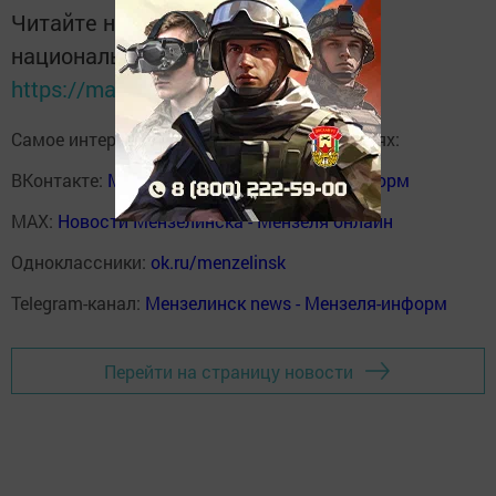
Читайте новости Татарстана в
национальном мессенджере MАХ:
https://max.ru/tatmedia
Самое интересное в наших социальных сетях:
ВКонтакте:
Мензелинск news - Мензеля-информ
MAX:
Новости Мензелинска - Мензеля онлайн
Одноклассники:
ok.ru/menzelinsk
Telegram-канал:
Мензелинск news - Мензеля-информ
Перейти на страницу новости