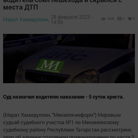
места ДТП
28 февраля 2023 -
Марат Хамидуллин,
1549
0
0
14:59
Суд назначил водителю наказание - 5 суток ареста.
(Марат Хамидуллин, "Мензеля-информ") Мировым
судьей судебного участка №1 по Мензелинскому
судебному району Республики Татарстан рассмотрено
дело об административном правонарушении по части 2