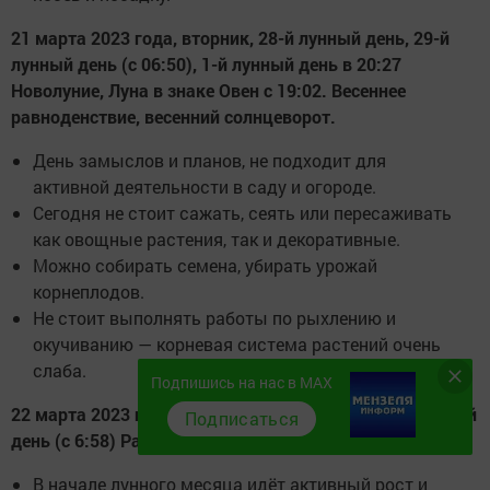
21 марта 2023 года, вторник, 28-й лунный день, 29-й
лунный день (с 06:50), 1-й лунный день в 20:27
Новолуние, Луна в знаке Овен с 19:02. Весеннее
равноденствие, весенний солнцеворот.
День замыслов и планов, не подходит для
активной деятельности в саду и огороде.
Сегодня не стоит сажать, сеять или пересаживать
как овощные растения, так и декоративные.
Можно собирать семена, убирать урожай
корнеплодов.
Не стоит выполнять работы по рыхлению и
окучиванию — корневая система растений очень
слаба.
Подпишись на нас в MAX
22 марта 2023 года, среда, 1-й лунный день, 2-й лунный
Подписаться
день (с 6:58) Растущая Луна в знаке Овен
В начале лунного месяца идёт активный рост и