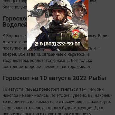
сконцентрироваться на себе и своем душевном
благополучии.
Гороскоп на 10 августа 2022
Водолей
У Водолея есть шанс обучиться чему-то новому. Если
для этого понадобятся вложения денег или
поступление в институт, то не задумывайтесь и –
вперед. Все задачи, связанные с карьерой и
творчеством, воплотятся в жизнь. Вот только
состояние здоровья немного настораживает.
Гороскоп на 10 августа 2022 Рыбы
10 августа Рыбам предстоит заняться тем, чем они
никогда не занимались. Но это же чудесно, вы наконец-
то вырветесь из замкнутого и наскучившего вам круга.
Подсказывать верную дорогу будет интуиция. Да и
новые знакомства откроют дорогу к знаниям,