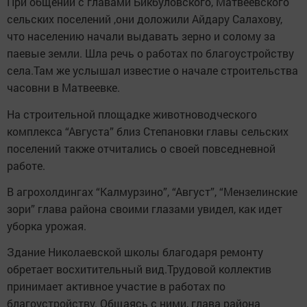
При общении с главами Бикбуловского, Матвеевского
сельских поселений ,они доложили Айдару Салахову,
что населению начали выдавать зерно и солому за
паевые земли. Шла речь о работах по благоустройству
села.Там же услышал известие о начале строительства
часовни в Матвеевке.
На строительной площадке животноводческого
комплекса “Августа” близ Степановки главы сельских
поселений также отчитались о своей повседневной
работе.
В агрохолдингах “Калмурзино”, “Август”, “Мензелинские
зори” глава района своими глазами увидел, как идет
уборка урожая.
Здание Николаевской школы благодаря ремонту
обретает восхитительный вид.Трудовой коллектив
принимает активное участие в работах по
благоустройству. Общаясь с ними, глава района