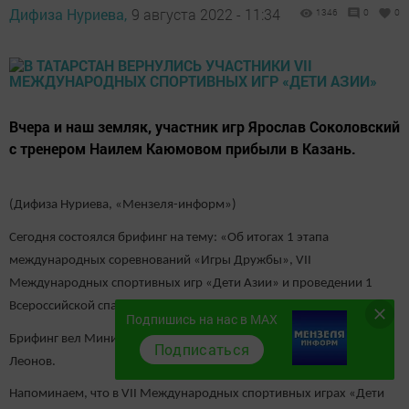
Дифиза Нуриева,
9 августа 2022 - 11:34
1346
0
0
Вчера и наш земляк, участник игр Ярослав Соколовский
с тренером Наилем Каюмовом прибыли в Казань.
(Дифиза Нуриева, «Мензеля-информ»)
Сегодня состоялся брифинг на тему: «Об итогах 1 этапа
международных соревнований «Игры Дружбы», VII
Международных спортивных игр «Дети Азии» и проведении 1
Всероссийской спартакиады сильнейших спортсменов».
Подпишись на нас в MAX
Брифинг вел Министр спорта Республики Татарстан Владимир
Подписаться
Леонов.
Напоминаем, что в VII Международных спортивных играх «Дети