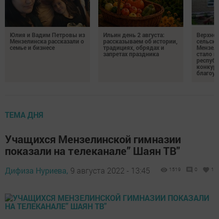
Юлия и Вадим Петровы из
Ильин день 2 августа:
Верхне
Мензелинска рассказали о
рассказываем об истории,
сельско
семье и бизнесе
традициях, обрядах и
Мензели
запретах праздника
стало п
республ
конкурс
благоус
ТЕМА ДНЯ
Учащихся Мензелинской гимназии
показали на телеканале” Шаян ТВ"
Дифиза Нуриева,
9 августа 2022 - 13:45
1519
0
1