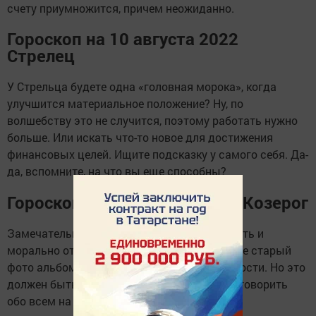
счету приумножится, причем неожиданно.
Гороскоп на 10 августа 2022
Стрелец
У Стрельца будете одна «головная морока», когда
улучшится материальное положение? Ну, по
волшебству это не случится, поэтому работать нужно
больше. Или искать что-то новое для достижения
финансовых целей. Ищите подсказку у самого себя. Да-
да, вспомните, на что вы еще способны?
Гороскоп на 10 августа 2022 Козерог
Замечательный день, чтобы обо всем забыть и
морально отдохнуть. Почитайте, посмотрите старый
фото альбом или сходите к кому-нибудь в гости. Но это
должен быть человек, с которым можно поговорить
обо всем на свете. Козерог должен