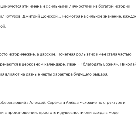
оциируются эти имена и с сильными личностями из богатой истории
аил Кутузов, Дмитрий Донской… Несмотря на сильное значение, каждо
ой.
сто исторические, а царские. Почётная роль этих имён стала частью
тречаются в церковном календаре. Иван – «благодать Божия», Никола
ия влияют на разные черты характера будущего рыцаря.
оберегающий» Алексей. Серёжа и Алёша – схожие по структуре и
и в произношении, простоте и душевности они всегда в моде.