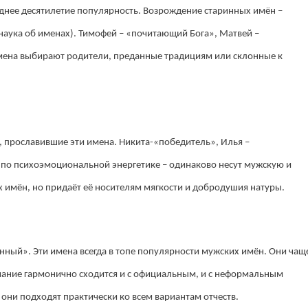
днее десятилетие популярность. Возрождение старинных имён –
наука об именах). Тимофей – «почитающий Бога», Матвей –
ена выбирают родители, преданные традициям или склонные к
 прославившие эти имена. Никита-«победитель», Илья –
 по психоэмоциональной энергетике – одинаково несут мужскую и
их имён, но придаёт её носителям мягкости и добродушия натуры.
ный». Эти имена всегда в топе популярности мужских имён. Они чащ
чание гармонично сходится и с официальным, и с неформальным
они подходят практически ко всем вариантам отчеств.