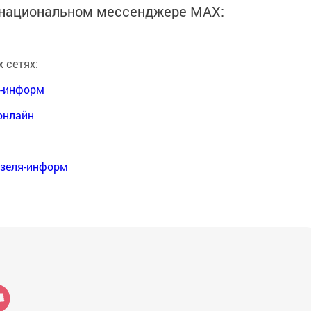
в национальном мессенджере MАХ:
 сетях:
я-информ
онлайн
нзеля-информ