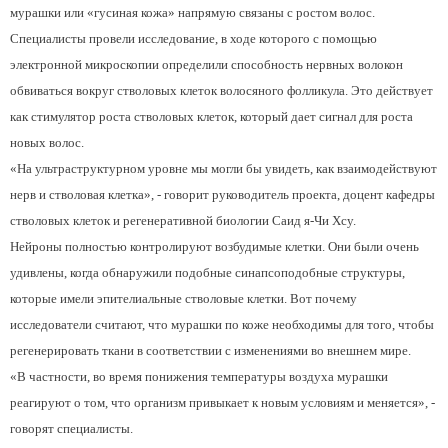
мурашки или «гусиная кожа» напрямую связаны с ростом волос.
Специалисты провели исследование, в ходе которого с помощью
электронной микроскопии определили способность нервных волокон
обвиваться вокруг стволовых клеток волосяного фолликула. Это действует
как стимулятор роста стволовых клеток, который дает сигнал для роста
новых волос.
«На ультраструктурном уровне мы могли бы увидеть, как взаимодействуют
нерв и стволовая клетка», - говорит руководитель проекта, доцент кафедры
стволовых клеток и регенеративной биологии Саид я-Чи Хсу.
Нейроны полностью контролируют возбудимые клетки. Они были очень
удивлены, когда обнаружили подобные синапсоподобные структуры,
которые имели эпителиальные стволовые клетки. Вот почему
исследователи считают, что мурашки по коже необходимы для того, чтобы
регенерировать ткани в соответствии с изменениями во внешнем мире.
«В частности, во время понижения температуры воздуха мурашки
реагируют о том, что организм привыкает к новым условиям и меняется», -
говорят специалисты.