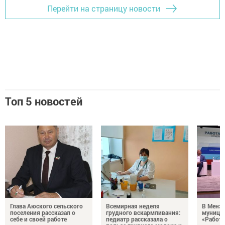
Перейти на страницу новости
Топ 5 новостей
Глава Аюского сельского
Всемирная неделя
В Менз
поселения рассказал о
грудного вскармливания:
муници
себе и своей работе
педиатр рассказала о
«Работа