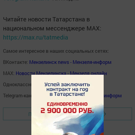
Читайте новости Татарстана в
национальном мессенджере MАХ:
https://max.ru/tatmedia
Самое интересное в наших социальных сетях:
ВКонтакте:
Мензелинск news - Мензеля-информ
MAX:
Новости Мензелинска - Мензеля онлайн
Одноклассники:
ok.ru/menzelinsk
Telegram-канал:
Мензелинск news - Мензеля-информ
Перейти на страницу новости