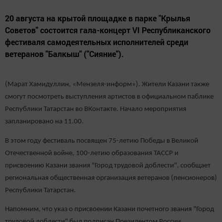
20 августа на крытой площадке в парке "Крылья
Советов" состоится гала-концерт VI Республиканского
фестиваля самодеятельных исполнителей среди
ветеранов "Балкыш" ("Сияние").
(Марат Хамидуллин, «Мензеля-информ»). Жители Казани также
смогут посмотреть выступления артистов в официальном паблике
Республики Татарстан во ВКонтакте. Начало мероприятия
запланировано на 11.00.
В этом году фестиваль посвящен 75-летию Победы в Великой
Отечественной войне, 100-летию образования ТАССР и
присвоению Казани звания "Город трудовой доблести", сообщает
региональная общественная организация ветеранов (пенсионеров)
Республики Татарстан.
Напомним, что указ о присвоении Казани почетного звания "Город
трудовой доблести" был подписан Президентом России