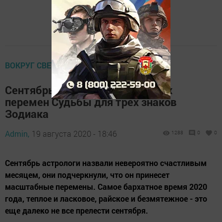
ВОКРУГ СВЕТА
Сентябрь - месяц кардинальных
перемен Судьбы для трех знаков
Зодиака
Admin,
19 августа 2020 - 18:46
1288
0
0
Сентябрь астрологи назвали невероятно счастливым
месяцем, они подчеркнули, что он принесет
масштабные перемены. Самое бархатное время 2020
года, теплое и ласковое, райское и безмятежное - это
еще далеко не все прелести сентября.