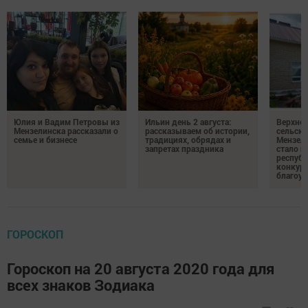
Юлия и Вадим Петровы из
Ильин день 2 августа:
Верхне
Мензелинска рассказали о
рассказываем об истории,
сельско
семье и бизнесе
традициях, обрядах и
Мензели
запретах праздника
стало п
республ
конкурс
благоус
ГОРОСКОП
Гороскоп на 20 августа 2020 года для
всех знаков Зодиака