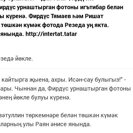
рдүс урнаштырган фотоны игътибар белән
уы күренә. Фирдүс Тямаев һәм Ришат
 төшкән күмәк фотода Резеда уң якта.
ында. http://intertat.tatar
едә йөкле.
кайтырга җыена, ахры. Исән-сау булыгыз!" -
ары. Чыннан да, Фирдүс урнаштырган фотоны
әнең йөкле булуы күренә.
вәтуллин төркемнәре белән төшкән күмәк
вларның улы Раян әнисе янында.