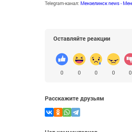
Telegram-канал:
Мензелинск news - Ме
Оставляйте реакции
0
0
0
0
0
Расскажите друзьям