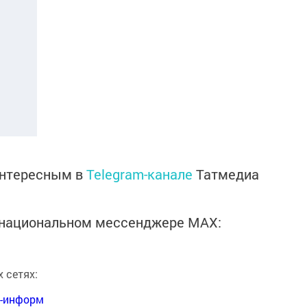
интересным в
Telegram-канале
Татмедиа
в национальном мессенджере MАХ:
 сетях:
я-информ