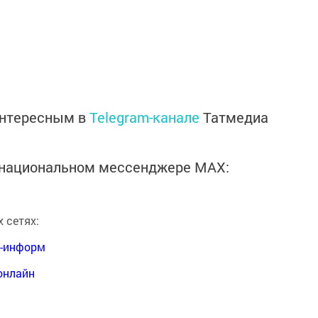
интересным в
Telegram-канале
Татмедиа
в национальном мессенджере MАХ:
 сетях:
я-информ
онлайн