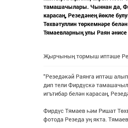
тамашачылары. Чыннан да, Фи
карасаң, Резедәнең йөкле бул
Төхвәтуллин төркемнәре белән
Тямаевларның улы Раян әнисе ян
Җырчының тормыш иптәше Рез
"Резедәкәй Раянга иптәш алып 
дип тели Фирдүскә тамашачыл
игътибар белән карасаң, Резед
Фирдүс Тямаев һәм Ришат Төх
фотода Резеда уң якта. Тямае