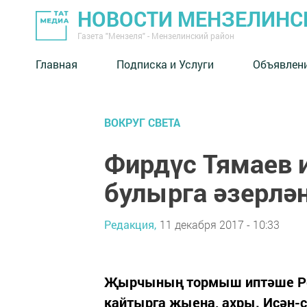
НОВОСТИ МЕНЗЕЛИНС
Газета "Мензеля" - Мензелинский район
Главная
Подписка и Услуги
Объявлен
ВОКРУГ СВЕТА
Фирдүс Тямаев 
булырга әзерлә
Редакция,
11 декабря 2017 - 10:33
Җырчының тормыш иптәше Рез
кайтырга җыена, ахры. Исән-с