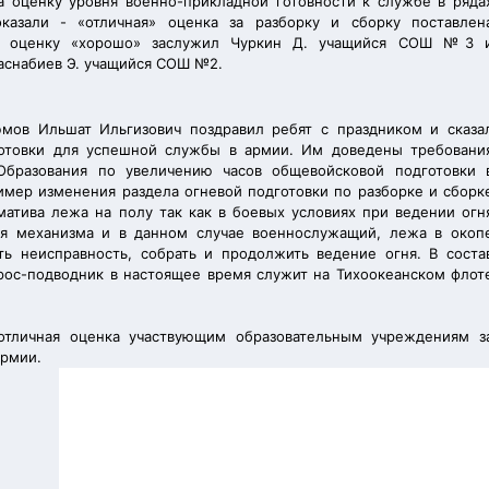
на оценку уровня военно-прикладной готовности к службе в ряда
казали - «отличная» оценка за разборку и сборку поставлен
ат, оценку «хорошо» заслужил Чуркин Д. учащийся СОШ №3 
аснабиев Э. учащийся СОШ №2.
юмов Ильшат Ильгизович поздравил ребят с праздником и сказа
готовки для успешной службы в армии. Им доведены требовани
бразования по увеличению часов общевойсковой подготовки 
имер изменения раздела огневой подготовки по разборке и сборк
матива лежа на полу так как в боевых условиях при ведении огн
ия механизма и в данном случае военнослужащий, лежа в окоп
ить неисправность, собрать и продолжить ведение огня. В соста
ос-подводник в настоящее время служит на Тихоокеанском флот
 отличная оценка участвующим образовательным учреждениям з
армии.