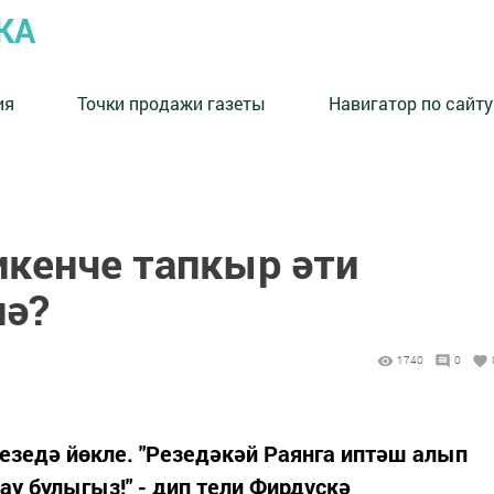
КА
ия
Точки продажи газеты
Навигатор по сайту
икенче тапкыр әти
нә?
1740
0
едә йөкле. "Резедәкәй Раянга иптәш алып
ау булыгыз!" - дип тели Фирдүскә