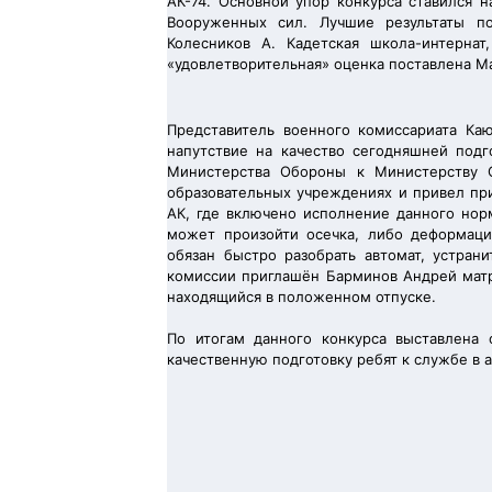
АК-74. Основной упор конкурса ставился 
Вооруженных сил. Лучшие результаты по
Колесников А. Кадетская школа-интерн
«удовлетворительная» оценка поставлена М
Представитель военного комиссариата Ка
напутствие на качество сегодняшней под
Министерства Обороны к Министерству О
образовательных учреждениях и привел пр
АК, где включено исполнение данного нор
может произойти осечка, либо деформац
обязан быстро разобрать автомат, устран
комиссии приглашён Барминов Андрей матр
находящийся в положенном отпуске.
По итогам данного конкурса выставлена
качественную подготовку ребят к службе в 