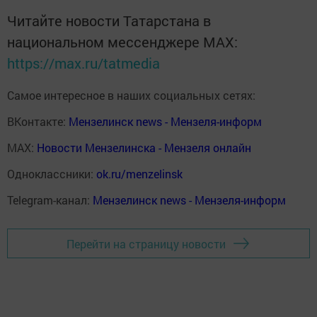
Читайте новости Татарстана в
национальном мессенджере MАХ:
https://max.ru/tatmedia
Самое интересное в наших социальных сетях:
ВКонтакте:
Мензелинск news - Мензеля-информ
MAX:
Новости Мензелинска - Мензеля онлайн
Одноклассники:
ok.ru/menzelinsk
Telegram-канал:
Мензелинск news - Мензеля-информ
Перейти на страницу новости