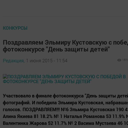
КОНКУРСЫ
Поздравляем Эльмиру Кустовскую с побе
фотоконкурсе "День защиты детей"
Редакция,
1 июня 2015 - 11:54
151
Участвовало в финале фотоконкурса "День защиты детей
фотографий. И победила Эльмира Кустовская, набравша
голосов. ПОЗДРАВЛЯЕМ!!! №6 Эльмира Кустовская 190 
Алина Якиева 81 18.2% № 1 Наталья Романова 53 11.9%
Валентинка Жарова 52 11.7% № 2 Васима Мустаева 46 1