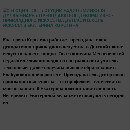
Екатерина Коротина работает преподавателем
декоративно-прикладного искусства в Детской школе
искусств нашего города. Она закончила Мензелинский
педагогический колледж по специальности учитель
технологии, далее получила высшее образование в
Елабужском университете. Преподаватель декортивно-
прикладного искусства - это профессия творческая и
многогранная. А Екатерина именно такая личность.
Интервью с Екатериной вы можете послушать сегодня
на...