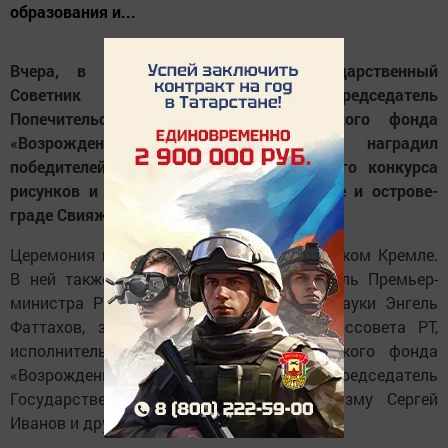
образования и...
Вчера, в День защиты детей, Государственный
Советник Республики Татарстан, председатель
Попечительского совета Республиканского фонда
«Возрождение» Минтимер Шаймиев наградил
победителей и призеров республиканского конкурса
рисунков и сочинений о древнем Болгаре и острове-
граде Свияжск.
Церемония награждения прошла в Казанском Кремле.
В ней также приняли участие заместитель Премьер-
министра РТ - министр образования и науки Энгель
Фаттахов, заместитель Председателя Госсовета РТ,
исполнительный директор Республиканского фонда
«Возрождение» Татьяна Ларионова, председатель
Государственного комитета РТ по туризму Сергей
Иванов и другие официальные лица.