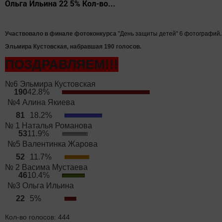
Ольга Ильина 22 5% Кол-во...
Участвовало в финале фотоконкурса
"День защиты детей" 6 фотографий
Эльмира Кустовская, набравшая 190 голосов
.
ПОЗДРАВЛЯЕМ!!!
№6 Эльмира Кустовская
190
42.8%
№4 Алина Якиева
81
18.2%
№ 1 Наталья Романова
53
11.9%
№5 Валентинка Жарова
52
11.7%
№ 2 Васима Мустаева
46
10.4%
№3 Ольга Ильина
22
5%
Кол-во голосов
: 444