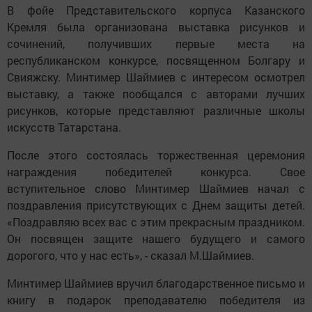
В фойе Представительского корпуса Казанского
Кремля была организована выставка рисунков и
сочинений, получивших первые места на
республиканском конкурсе, посвященном Болгару и
Свияжску. Минтимер Шаймиев с интересом осмотрел
выставку, а также пообщался с авторами лучших
рисунков, которые представляют различные школы
искусств Татарстана.
После этого состоялась торжественная церемония
награждения победителей конкурса. Свое
вступительное слово Минтимер Шаймиев начал с
поздравления присутствующих с Днем защиты детей.
«Поздравляю всех вас с этим прекрасным праздником.
Он посвящен защите нашего будущего и самого
дорогого, что у нас есть», - сказал М.Шаймиев.
Минтимер Шаймиев вручил благодарственное письмо и
книгу в подарок преподавателю победителя из