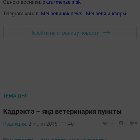
Одноклассники:
ok.ru/menzelinsk
Telegram-канал:
Мензелинск news - Мензеля-информ
Перейти на страницу новости
ТЕМА ДНЯ
Кадрәктә – яңа ветеринария пункты
Редакция,
2 июня 2015 - 11:40
1729
0
0