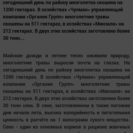
сегодняшний день по району многолетка скошена на
1200 гектарах. В хозяйствах «Чулман» управляющей
компании «Органик Групп» многолетние травы
скошены на 511 гектарах, в хозяйствах «Минзаля» на
212 гектарах. В двух этих хозяйствах заготовлено более
30 тонн...
Майские дожди и летнее тепло оживили природу,
многолетние травы выросли почти на глазах. На
сегодняшний день по району многолетка скошена на
1200 гектарах. В хозяйствах «Чулман» управляющей
компании «Органик Групп» многолетние травы
скошены на 511 гектарах, в хозяйствах «Минзаля» на
212 гектарах. В двух этих хозяйствах заготовлено более
30 тонн сена. В сене, заготовленном в такие погожие
дни начала лета, высока калорийность и питательная
ценность в расчёте на 1 килограмм сухого вещества.
Сено - один из основных кормов в рационе жвачных