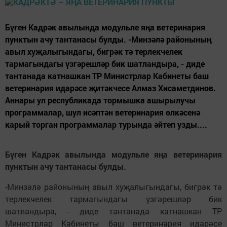
Бүген Кадрәк авылында модульле яңа ветеринария
пунктын ачу тантанасы булды. -Минзәлә районының
авыл хуҗалыгындагы, бигрәк тә терлекчелек
тармагындагы үзгәрешләр бик шатландыра, - диде
тантанада катнашкан ТР Министрлар Кабинеты баш
ветеринария идарәсе җитәкчесе Алмаз Хисаметдинов.
Аннары ул республикада тормышка ашырылучы
программалар, шул исәптән ветеринария өлкәсенә
карый торган программалар турында әйтеп узды....
Бүген Кадрәк авылында модульле яңа ветеринария
пунктын ачу тантанасы булды.
-Минзәлә районының авыл хуҗалыгындагы, бигрәк тә
терлекчелек тармагындагы үзгәрешләр бик
шатландыра, - диде тантанада катнашкан ТР
Министрлар Кабинеты баш ветеринария идарәсе