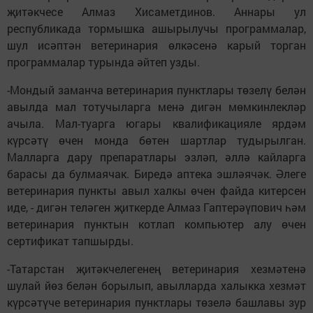
җитәкчесе Алмаз Хисаметдинов. Аннары ул
республикада тормышка ашырылучы программалар,
шул исәптән ветеринария өлкәсенә карый торган
программалар турында әйтеп узды.
-Мондый заманча ветеринария пунктлары төзелү белән
авылда мал тотучыларга менә дигән мөмкинлекләр
ачыла. Мал-туарга югары квалификацияле ярдәм
күрсәтү өчен монда бөтен шартлар тудырылган.
Малларга дару препаратлары эзләп, әллә кайларга
барасы да булмаячак. Биредә аптека эшләячәк. Әлеге
ветеринария пункты авыл халкы өчен файда китерсен
иде, - дигән теләген җиткерде Алмаз Гаптерәүпович һәм
ветеринария пунктын котлап компьютер алу өчен
сертификат тапшырды.
-Татарстан җитәкчелегенең ветеринария хезмәтенә
шулай йөз белән борылып, авылларда халыкка хезмәт
күрсәтүче ветеринария пунктлары төзелә башлавы зур