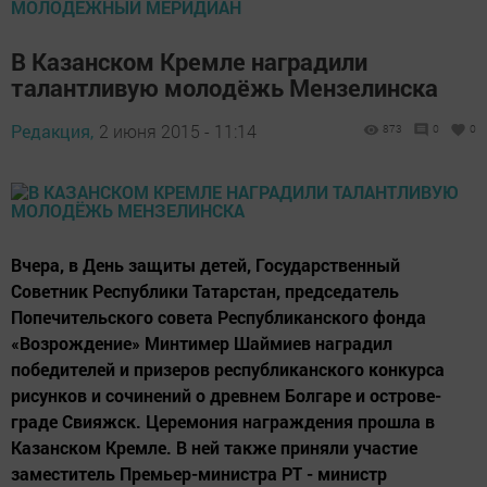
МОЛОДЕЖНЫЙ МЕРИДИАН
В Казанском Кремле наградили
талантливую молодёжь Мензелинска
Редакция,
2 июня 2015 - 11:14
873
0
0
Вчера, в День защиты детей, Государственный
Советник Республики Татарстан, председатель
Попечительского совета Республиканского фонда
«Возрождение» Минтимер Шаймиев наградил
победителей и призеров республиканского конкурса
рисунков и сочинений о древнем Болгаре и острове-
граде Свияжск. Церемония награждения прошла в
Казанском Кремле. В ней также приняли участие
заместитель Премьер-министра РТ - министр