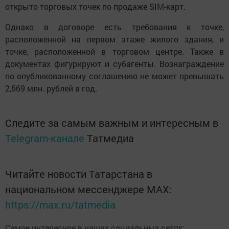
открыто торговых точек по продаже SIM-карт.
Однако в договоре есть требования к точке,
расположенной на первом этаже жилого здания, и
точке, расположенной в торговом центре. Также в
документах фигурируют и субагенты. Вознаграждение
по опубликованному соглашению не может превышать
2,669 млн. рублей в год.
Следите за самым важным и интересным в
Telegram-канале
Татмедиа
Читайте новости Татарстана в
национальном мессенджере MАХ:
https://max.ru/tatmedia
Самое интересное в наших социальных сетях: