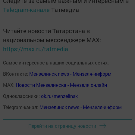
Следите за самым важным и интересным в
Telegram-канале
Татмедиа
Читайте новости Татарстана в
национальном мессенджере MАХ:
https://max.ru/tatmedia
Самое интересное в наших социальных сетях:
ВКонтакте:
Мензелинск news - Мензеля-информ
MAX:
Новости Мензелинска - Мензеля онлайн
Одноклассники:
ok.ru/menzelinsk
Telegram-канал:
Мензелинск news - Мензеля-информ
Перейти на страницу новости