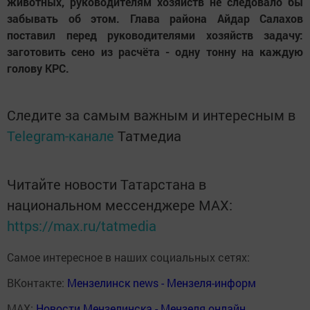
животных, руководителям хозяйств не следовало бы
забывать об этом. Глава района Айдар Салахов
поставил перед руководителями хозяйств задачу:
заготовить сено из расчёта - одну тонну на каждую
голову КРС.
Следите за самым важным и интересным в
Telegram-канале
Татмедиа
Читайте новости Татарстана в
национальном мессенджере MАХ:
https://max.ru/tatmedia
Самое интересное в наших социальных сетях:
ВКонтакте:
Мензелинск news - Мензеля-информ
MAX:
Новости Мензелинска - Мензеля онлайн