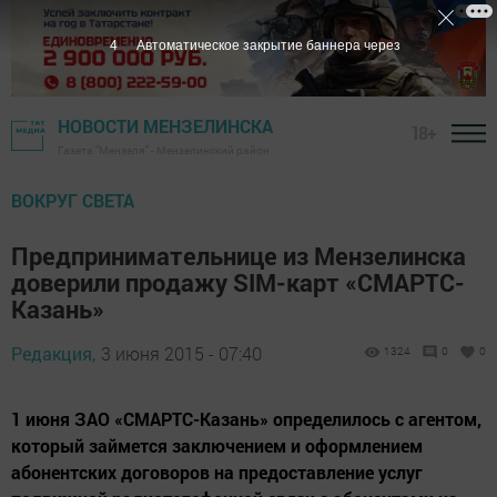
4
Автоматическое закрытие баннера через
НОВОСТИ МЕНЗЕЛИНСКА
18+
Газета "Мензеля" - Мензелинский район
ВОКРУГ СВЕТА
Предпринимательнице из Мензелинска
доверили продажу SIM-карт «СМАРТС-
Казань»
Редакция,
3 июня 2015 - 07:40
1324
0
0
1 июня ЗАО «СМАРТС-Казань» определилось с агентом,
который займется заключением и оформлением
абонентских договоров на предоставление услуг