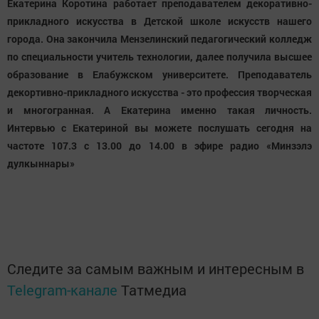
Екатерина Коротина работает преподавателем декоративно-
прикладного искусства в Детской школе искусств нашего
города. Она закончила Мензелинский педагогический колледж
по специальности учитель технологии, далее получила высшее
образование в Елабужском университете. Преподаватель
декортивно-прикладного искусства - это профессия творческая
и многогранная. А Екатерина именно такая личность.
Интервью с Екатериной вы можете послушать сегодня на
частоте 107.3 с 13.00 до 14.00 в эфире радио «Минзэлэ
дулкыннары»
Следите за самым важным и интересным в
Telegram-канале
Татмедиа