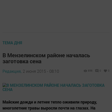
ТЕМА ДНЯ
В Мензелинском районе началась
заготовка сена
Редакция,
2 июня 2015 - 08:10
858
0
0
Майские дожди и летнее тепло оживили природу,
многолетние травы выросли почти на глазах. На