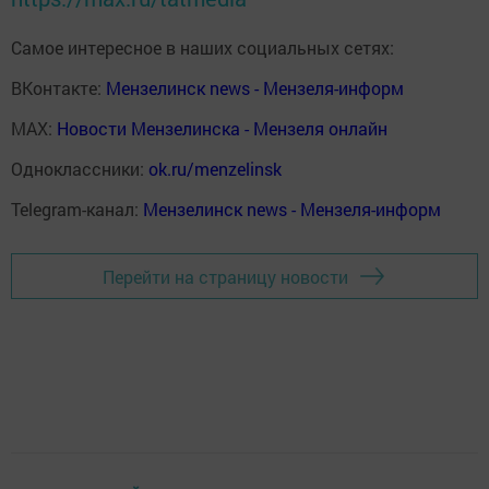
Самое интересное в наших социальных сетях:
ВКонтакте:
Мензелинск news - Мензеля-информ
MAX:
Новости Мензелинска - Мензеля онлайн
Одноклассники:
ok.ru/menzelinsk
Telegram-канал:
Мензелинск news - Мензеля-информ
Перейти на страницу новости