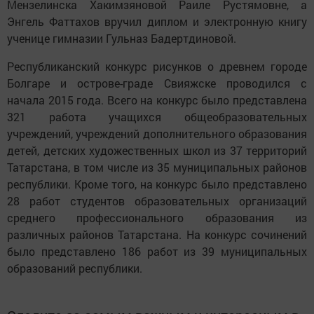
Мензелинска Хакимзяновой Раиле Рустямовне, а
Энгель Фаттахов вручил диплом и электронную книгу
ученице гимназии Гульназ Бадертдиновой.
Республиканский конкурс рисунков о древнем городе
Болгаре и острове-граде Свияжске проводился с
начала 2015 года. Всего на конкурс было представлена
321 работа учащихся общеобразовательных
учреждений, учреждений дополнительного образования
детей, детских художественных школ из 37 территорий
Татарстана, в том числе из 35 муниципальных районов
республики. Кроме того, на конкурс было представлено
28 работ студентов образовательных организаций
среднего профессионального образования из
различных районов Татарстана. На конкурс сочинений
было представлено 186 работ из 39 муниципальных
образований республики.