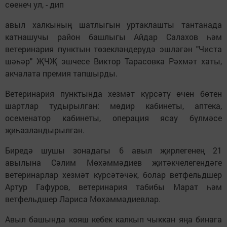
сөенеч ул, - дип
авыл халкының шатлыгын уртаклашты тантанада
катнашучы район башлыгы Айдар Салахов һәм
ветеринария пунктын төзекләндерүдә эшләгән "Чиста
шәһәр" ҖЧҖ эшчесе Виктор Тарасовка Рәхмәт хаты,
акчалата премия тапшырды.
Ветеринария пунктында хезмәт күрсәтү өчен бөтен
шартлар тудырылган: мөдир кабинеты, аптека,
осеменатор кабинеты, операция ясау бүлмәсе
җиһазландырылган.
Биредә шушы зонадагы 6 авыл җирлегенең 21
авылына Сәлим Мөхәммәдиев җитәкчелегендәге
ветеринарлар хезмәт күрсәтәчәк, болар ветфельдшер
Артур Гафуров, ветеринария табибы Марат һәм
ветфельдшер Лариса Мөхәммәдиевлар.
Авыл башында кояш кебек калкып чыккан яңа бинага