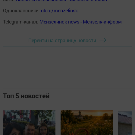
Одноклассники:
ok.ru/menzelinsk
Telegram-канал:
Мензелинск news - Мензеля-информ
Перейти на страницу новости
Топ 5 новостей