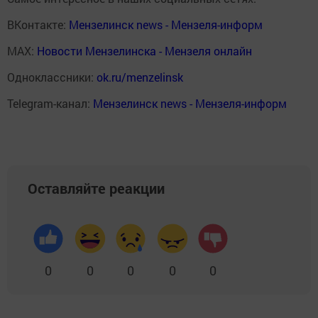
ВКонтакте:
Мензелинск news - Мензеля-информ
MAX:
Новости Мензелинска - Мензеля онлайн
Одноклассники:
ok.ru/menzelinsk
Telegram-канал:
Мензелинск news - Мензеля-информ
Оставляйте реакции
0
0
0
0
0