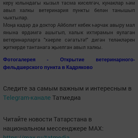
керү юлындагы кызыл тасма киселгәч, кунаклар һәм
авыл халкы ветеринария пункты белән танышып
чыктылар.
Моңа кадәр дә доктор Айболит кебек һәрчак авыру мал
янына ярдәмгә ашыгып, халык ихтирамын яулаган
ветеринарларга "хәерле сәгатьтә!" дигән теләкләрен
җиткерде тантанага җыелган авыл халкы.
Фотогалерея - Открытие ветеринарного-
фельдшерского пункта в Кадряково
Следите за самым важным и интересным в
Telegram-канале
Татмедиа
Читайте новости Татарстана в
национальном мессенджере MАХ:
https://max.ru/tatmedia