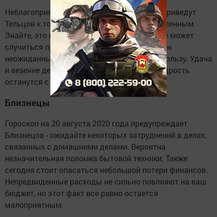
Неблагоприятное стечение обстоятельств приведут
Тельцов к тому, что вы ощутите себя подавленным.
Знайте, это всего лишь случайность и такое может
случиться практически с каждым. Возможен
неожиданный поворот событий не в вашу пользу. Удача
и везение дело временное, а ваш опыт и мудрость
останутся с вами навсегда.
Близнецы
Гороскоп на 20 августа 2020 года предупреждает
Близнецов - ожидайте некоторых затруднений в делах,
связанных с домашними делами. Вероятна
незначительная поломка бытовой техники. Также
сегодня стоит опасаться небольшой потери финансов.
Непредвиденные расходы не сильно повлияют на ваш
бюджет, но этот факт все равно остается
малоприятным.