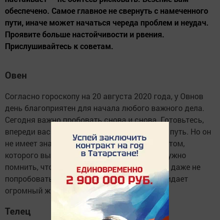
обеспечено. Самое главное не свернуть с намеченного
пути, иначе может начаться череда проблем и неудач.
Проявите больше настойчивости и рвения.
Прислушивайтесь к советам.
Овен
Согласно гороскопу на 20 августа 2020 года, у Овнов
день благоприятен для начала любого важного дела.
Сегодня важно пробовать снова и снова. Готовьтесь,
впереди вас ожидает большой и тернистый путь. Но он
не имеет значения по сравнению с результатом,
которого вы можете достичь. Вам просто нужно
помнить, что ошибаться не стыдно, стыдно даже не
попробовать. Наберитесь терпения. Вас ожидает
огромный жизненный опыт.
Телец