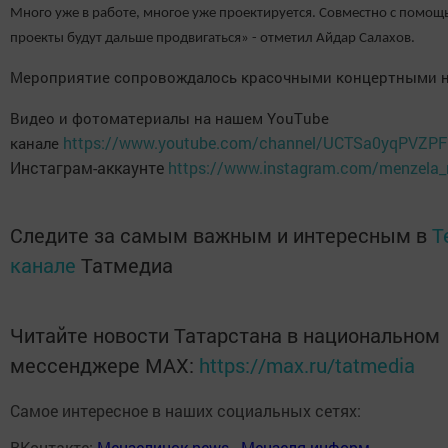
Много уже в работе, многое уже проектируется. Совместно с помо
проекты будут дальше продвигаться» - отметил Айдар Салахов.
Мероприятие сопровождалось красочными концертными 
Видео и фотоматериалы на нашем YouTube
https://www.youtube.com/channel/UCTSa0yqPVZP
канале
Инстаграм-аккаунте
https://www.instagram.com/menzela_
Следите за самым важным и интересным в
T
канале
Татмедиа
Читайте новости Татарстана в национальном
мессенджере MАХ:
https://max.ru/tatmedia
Самое интересное в наших социальных сетях:
ВКонтакте:
Мензелинск news - Мензеля-информ