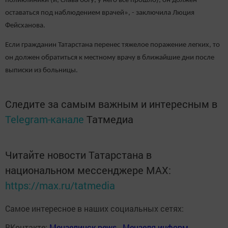
поликлиники (и, слава богу, у него все прошло), он должен
оставаться под наблюдением врачей», - заключила Люция
Фейсханова.
Если гражданин Татарстана перенес тяжелое поражение легких, то
он должен обратиться к местному врачу в ближайшие дни после
выписки из больницы.
Следите за самым важным и интересным в
Telegram-канале
Татмедиа
Читайте новости Татарстана в
национальном мессенджере MАХ:
https://max.ru/tatmedia
Самое интересное в наших социальных сетях:
ВКонтакте:
Мензелинск news - Мензеля-информ