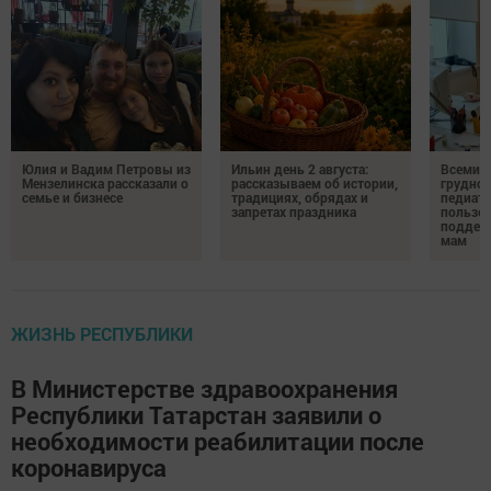
Юлия и Вадим Петровы из
Ильин день 2 августа:
Всемир
Мензелинска рассказали о
рассказываем об истории,
грудног
семье и бизнесе
традициях, обрядах и
педиатр
запретах праздника
пользе 
поддер
мам
ЖИЗНЬ РЕСПУБЛИКИ
В Министерстве здравоохранения
Республики Татарстан заявили о
необходимости реабилитации после
коронавируса