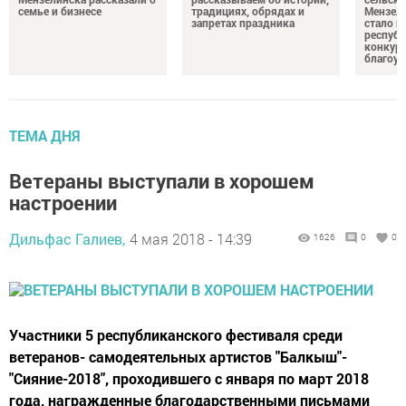
семье и бизнесе
традициях, обрядах и
Мензели
запретах праздника
стало п
республ
конкурс
благоус
ТЕМА ДНЯ
Ветераны выступали в хорошем
настроении
Дильфас Галиев,
4 мая 2018 - 14:39
1626
0
0
Участники 5 республиканского фестиваля среди
ветеранов- самодеятельных артистов "Балкыш"-
"Сияние-2018", проходившего с января по март 2018
года, награжденные благодарственными письмами