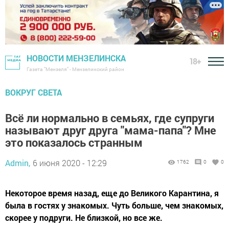
НОВОСТИ МЕНЗЕЛИНСКА
18+
Газета "Мензеля" - Мензелинский район
ВОКРУГ СВЕТА
Всё ли нормально в семьях, где супруги
называют друг друга "мама-папа"? Мне
это показалось странным
Admin,
6 июня 2020 - 12:29
1762
0
0
Некоторое время назад, еще до Великого Карантина, я
была в гостях у знакомых. Чуть больше, чем знакомых,
скорее у подруги. Не близкой, но все же.