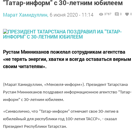
"Татар-информ" с 30-летним юбилеем
Марат Хамидуллин,
6 июня 2020 - 11:14
3767
0
0
Рустам Минниханов пожелал сотрудникам агентства
«не терять энергии, хватки и всегда оставаться верным
своим читателям».
(Марат Хамидуллин, «Мензеля-информ»). Президент Татарстана
Рустам Минниханов поздравил информационное агентство "Татар-
информ" с 30-летним юбилеем.
«Символично, что “Татар-информ“ отмечает свое 30-летие в
юбилейный для республики год 100-летия ТАССР», - сказал
Президент Республики Татарстан.