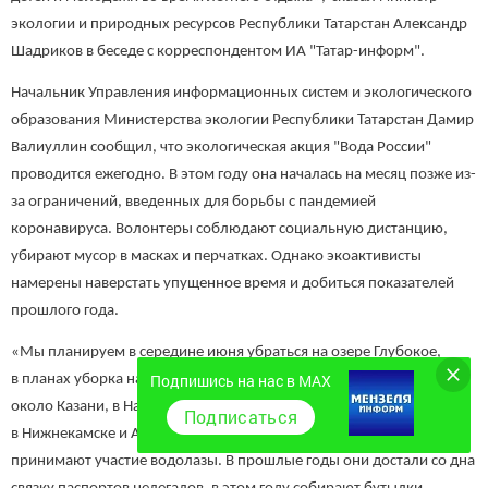
экологии и природных ресурсов Республики Татарстан Александр
Шадриков в беседе с корреспондентом ИА "Татар-информ".
Начальник Управления информационных систем и экологического
образования Министерства экологии Республики Татарстан Дамир
Валиуллин сообщил, что экологическая акция "Вода России"
проводится ежегодно. В этом году она началась на месяц позже из-
за ограничений, введенных для борьбы с пандемией
коронавируса. Волонтеры соблюдают социальную дистанцию,
убирают мусор в масках и перчатках. Однако экоактивисты
намерены наверстать упущенное время и добиться показателей
прошлого года.
«Мы планируем в середине июня убраться на озере Глубокое,
Подпишись на нас в MAX
в планах уборка на Голубых озерах, на озере Комсомольское
около Казани, в Набережных Челнах, на Каме, а также
Подписаться
в Нижнекамске и Альметьевске. В уборках традиционно
принимают участие водолазы. В прошлые годы они достали со дна