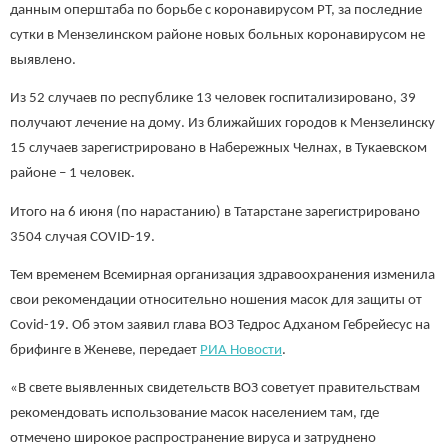
данным оперштаба по борьбе с коронавирусом РТ, за последние
сутки в Мензелинском районе новых больных коронавирусом не
выявлено.
Из 52 случаев по республике 13 человек госпитализировано, 39
получают лечение на дому. Из ближайших городов к Мензелинску
15 случаев зарегистрировано в Набережных Челнах, в Тукаевском
районе – 1 человек.
Итого на 6 июня (по нарастанию) в Татарстане зарегистрировано
3504 случая COVID-19.
Тем временем Всемирная организация здравоохранения изменила
свои рекомендации относительно ношения масок для защиты от
Covid-19. Об этом заявил глава ВОЗ Тедрос Адханом Гебрейесус на
брифинге в Женеве, передает
РИА Новости
.
«В свете выявленных свидетельств ВОЗ советует правительствам
рекомендовать использование масок населением там, где
отмечено широкое распространение вируса и затруднено