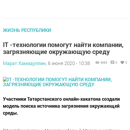
ЖИЗНЬ РЕСПУБЛИКИ
IT -технологии помогут найти компании,
загрязняющие окружающую среду
Марат Хамидуллин,
6 июня 2020 - 10:38
3663
0
0
Участники Татарстанского онлайн-хакатона создали
модель поиска источника загрязнения окружающей
среды.