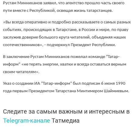
Рустам Минниханов заявил, что агентство прошло часть своего
пути вместе с Республикой, освещая жизнь татарстанцев.
«Вы всегда оперативно и подробно рассказываете о самых разных
событиях, происходящих в Татарстане, в России и мире, по праву
заслужив доверие большого круга читателей, объединяя наших
соотечественников», - подчеркнул Президент Республики.
В заключение Рустам Минниханов пожелал команде "Татар-
информ" «не терять энергии, хватки и всегда оставаться верным
своим читателям».
Указ о создании ИА "Татар-информ" был подписан 6 июня 1990
года первым Президентом Татарстана Минтимером Шаймиевым.
Следите за самым важным и интересным в
Telegram-канале
Татмедиа