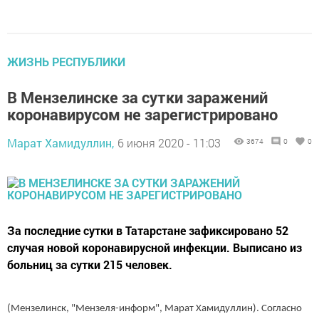
ЖИЗНЬ РЕСПУБЛИКИ
В Мензелинске за сутки заражений
коронавирусом не зарегистрировано
Марат Хамидуллин,
6 июня 2020 - 11:03
3674
0
0
За последние сутки в Татарстане зафиксировано 52
случая новой коронавирусной инфекции. Выписано из
больниц за сутки 215 человек.
(Мензелинск, "Мензеля-информ", Марат Хамидуллин). Согласно