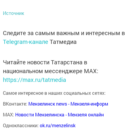
Источник
Следите за самым важным и интересным в
Telegram-канале
Татмедиа
Читайте новости Татарстана в
национальном мессенджере MАХ:
https://max.ru/tatmedia
Самое интересное в наших социальных сетях:
ВКонтакте:
Мензелинск news - Мензеля-информ
MAX:
Новости Мензелинска - Мензеля онлайн
Одноклассники:
ok.ru/menzelinsk