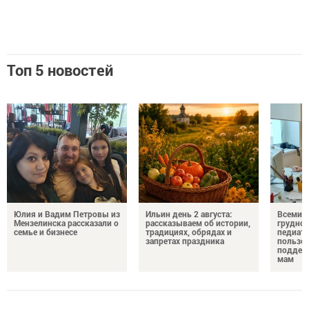
Топ 5 новостей
Юлия и Вадим Петровы из
Ильин день 2 августа:
Всемир
Мензелинска рассказали о
рассказываем об истории,
грудног
семье и бизнесе
традициях, обрядах и
педиатр
запретах праздника
пользе 
поддер
мам