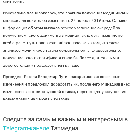
симптомы.
Изначально планировалось, что правила получения медицинских
справок для водителей изменятся с 22 ноября 2019 года. Однако
информация об этом вызвала резкое увеличение очередей за
получением такого документа в медицинских организациях по
всей стране. Суть нововведений заключалась в том, что сдача
анализов мочи и крови стала обязательной, а, следовательно,
получение такого сертификата стало бы более длительным и
дорогостоящим процессом, чем раньше.
Президент России Владимир Путин раскритиковал внесенные
изменения и предложил доработать их, после чего Минздрав внес
изменения в соответствующий приказ, перенеся дату вступления
новых правил на 1 июля 2020 года.
Следите за самым важным и интересным в
Telegram-канале
Татмедиа