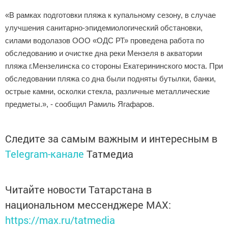
«В рамках подготовки пляжа к купальному сезону, в случае
улучшения санитарно-эпидемиологический обстановки,
силами водолазов ООО «ОДС РТ» проведена работа по
обследованию и очистке дна реки Мензеля в акватории
пляжа г.Мензелинска со стороны Екатерининского моста. При
обследовании пляжа со дна были подняты бутылки, банки,
острые камни, осколки стекла, различные металлические
предметы.», - сообщил Рамиль Ягафаров.
Следите за самым важным и интересным в
Telegram-канале
Татмедиа
Читайте новости Татарстана в
национальном мессенджере MАХ:
https://max.ru/tatmedia