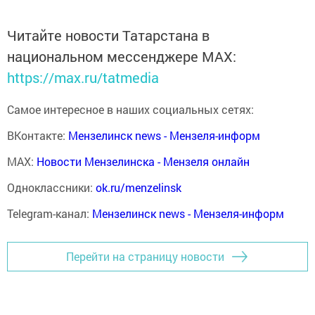
Читайте новости Татарстана в
национальном мессенджере MАХ:
https://max.ru/tatmedia
Самое интересное в наших социальных сетях:
ВКонтакте:
Мензелинск news - Мензеля-информ
MAX:
Новости Мензелинска - Мензеля онлайн
Одноклассники:
ok.ru/menzelinsk
Telegram-канал:
Мензелинск news - Мензеля-информ
Перейти на страницу новости