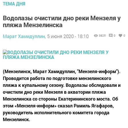
ТЕМА ДНЯ
Водолазы очистили дно реки Мензеля у
пляжа Мензелинска
Марат Хамидуллин,
5 июня 2020 - 18:10
3825
0
0
(Мензелинск, Марат Хамидуллин, "Мензеля-информ").
Проводится работа по подготовке мензелинского
пляжа к купальному сезону. Водолазы обследовали и
очистили дно реки Мензеля в акватории пляжа
Мензелинска со стороны Екатерининского моста. Об
этом «Мензеля-информ» сказал Рамиль Ягафаров,
руководитель исполнительного комитета города
Мензелинск.