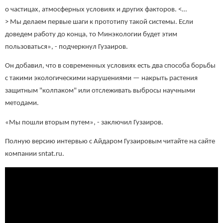
о частицах, атмосферных условиях и других факторов. <…
> Мы делаем первые шаги к прототипу такой системы. Если
доведем работу до конца, то Минэкологии будет этим
пользоваться», - подчеркнул Гузаиров.
Он добавил, что в современных условиях есть два способа борьбы
с такими экологическими нарушениями — накрыть растения
защитным "колпаком" или отслеживать выбросы научными
методами.
«Мы пошли вторым путем», - заключил Гузаиров.
Полную версию интервью с Айдаром Гузаировым читайте на сайте
компании sntat.ru.