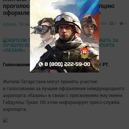
проголосовать за лучшую концепцию
оформления аэропорта «Казань»
Admin,
16 января 2020 - 15:43
1254
0
0
Голосование стартовало на портале госуслуг РТ.
Жители Татарстана могут принять участие
в голосовании за лучшее оформление международного
аэропорта «Казань» в связи с присвоением ему имени
Габдуллы Тукая. Об этом информирует пресс-служба
аэропорта.