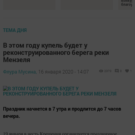
конкурс
благоус
ТЕМА ДНЯ
В этом году купель будет у
реконструированного берега реки
Мензеля
Флура Мусина,
16 января 2020 - 14:07
2370
0
1
Праздник начнется в 7 утра и продлится до 7 часов
вечера.
19 января в честь Крещения организуется праздничное