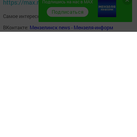
https://max.ru/tatmedia
Подпишись на нас в MAX
Подписаться
Самое интересное в наших социальных сетях:
ВКонтакте:
Мензелинск news - Мензеля-информ
MAX:
Новости Мензелинска - Мензеля онлайн
Одноклассники:
ok.ru/menzelinsk
Telegram-канал:
Мензелинск news - Мензеля-информ
Перейти на страницу новости