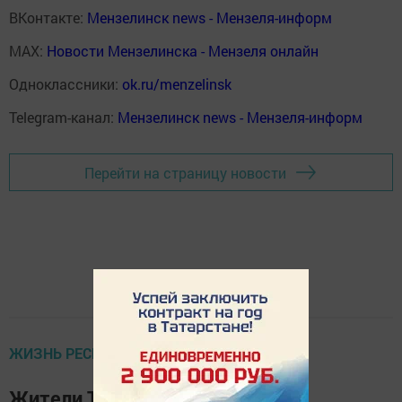
ВКонтакте:
Мензелинск news - Мензеля-информ
MAX:
Новости Мензелинска - Мензеля онлайн
Одноклассники:
ok.ru/menzelinsk
Telegram-канал:
Мензелинск news - Мензеля-информ
Перейти на страницу новости
ЖИЗНЬ РЕСПУБЛИКИ
Жители Татарстана могут