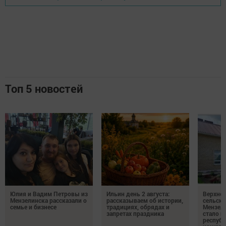
Топ 5 новостей
Юлия и Вадим Петровы из
Ильин день 2 августа:
Верхне
Мензелинска рассказали о
рассказываем об истории,
сельско
семье и бизнесе
традициях, обрядах и
Мензели
запретах праздника
стало п
республ