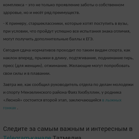
комплекса – это не только проявление заботы о собственном
здоровье, но и несёт ряд преимуществ.
- К примеру, старшеклассники, которые хотят поступить в вузы,
при условии, что пройдут успешно все испытания знака отличия,
могут получить дополнительные баллы к ЕГЭ.
Сегодня сдача нормативов проходит по таким видам спорта, как
наклон вперед, прыжки в длину, подтягивание, поднимание гирь,
пресс (для женщин), отжимание. Желающие могут попробовать
свои силы и в плавании.
Завтра же, как сообщил руководитель отдела по делам молодежи
и спорту Мензелинского района Фаяз Хизбуллин, у родника
«Лесной» состоится второй этап, заключающийся
в лыжных
гонках
.
Следите за самым важным и интересным в
Telegram-канале
Татмедиа